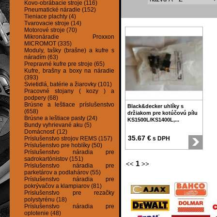
Kovo-obrábacie stroje (116)
Pneumatické náradie (152)
Tieniace plachty (4)
Tvarovacie stroje (14)
Motorové stroje (70)
Mikronáradie Proxxon
MICROMOT (335)
Moduly, tašky (brašne) a kufre s
náradím (63)
Prepravné kufre pre stroje (65)
Kufre, brašny a boxy na náradie
(393)
Svietidlá, batérie a žiarovky (101)
Pracovné stojany ( kozy ) a
podpery (68)
Brúsne a leštiace príslušenstvo
Black&decker uhlíky s
(658)
držiakom pre kotúčovú pílu
Brúsne a leštiace pasty (24)
KS1500L/KS1400L,...
Bundy vyhrievané aku (5)
Domácnosť (12)
35.67 €
Príslušenstvo strojov REMS (157)
s DPH
Príslušenstvo pre hoblíky (50)
Príslušenstvo náradia pre
sadrokartónistov (151)
1
<<
>>
Príslušenstvo náradia pre
parketárov a podlahárov (55)
Príslušenstvo náradia pre
pokrývačov a klampiarov (81)
Príslušenstvo pre rezačky
polystyrénu (18)
Príslušenstvo náradia pre
oplotenie (48)