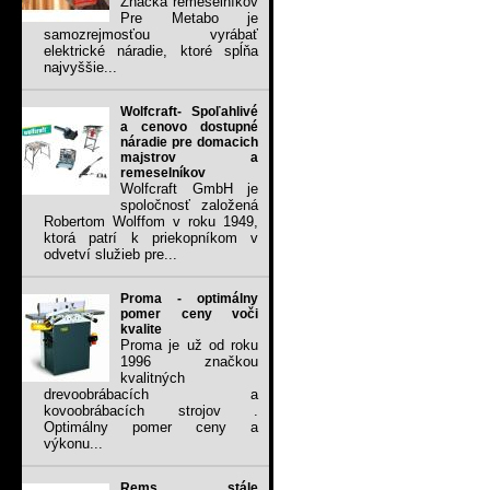
Značka remeselníkov
Pre Metabo je
samozrejmosťou vyrábať
elektrické náradie, ktoré spĺňa
najvyššie...
Wolfcraft- Spoľahlivé
a cenovo dostupné
náradie pre domacich
majstrov a
remeselníkov
Wolfcraft GmbH je
spoločnosť založená
Robertom Wolffom v roku 1949,
ktorá patrí k priekopníkom v
odvetví služieb pre...
Proma - optimálny
pomer ceny voči
kvalite
Proma je už od roku
1996 značkou
kvalitných
drevoobrábacích a
kovoobrábacích strojov .
Optimálny pomer ceny a
výkonu...
Rems, stále