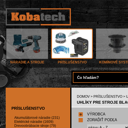
NÁRADIE A STROJE
PRÍSLUŠENSTVO
KOMÍNOVÉ SYS
DOMOV
>
PRÍSLUŠENSTVO
> 
UHLÍKY PRE STROJE BLA
PRÍSLUŠENSTVO
VÝROBCA
Akumulátorové náradie (231)
ZORAĎIŤ PODĽA
Elektrické náradie (1609)
Drevoobrábacie stroje (79)