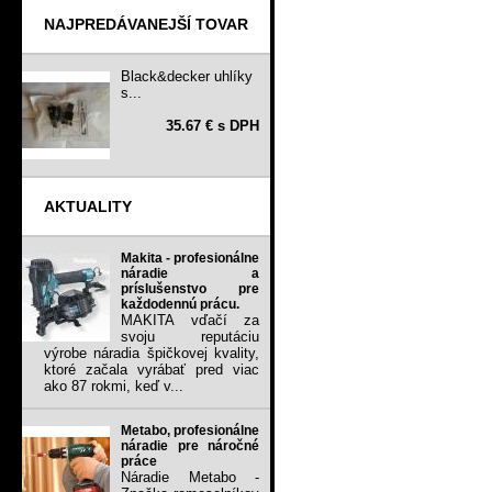
NAJPREDÁVANEJŠÍ TOVAR
Black&decker uhlíky
s...
35.67 € s DPH
AKTUALITY
Makita - profesionálne
náradie a
príslušenstvo pre
každodennú prácu.
MAKITA vďačí za
svoju reputáciu
výrobe náradia špičkovej kvality,
ktoré začala vyrábať pred viac
ako 87 rokmi, keď v...
Metabo, profesionálne
náradie pre náročné
práce
Náradie Metabo -