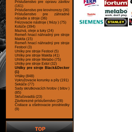
Príslušenstvo pre opravu závitov
(161)
Príslušenstvo pre krovinorezy (36)
Príslušenstvo pre záhradné
náradie a stroje (36)
Frézovacie nástroje ( frézy ) (75)
Kotúče (394)
Mazivá, oleje a tuky (24)
Remeň hnací náhradný pre stroje
Makita (15)
Remeň hnací náhradný pre stroje
Festool (3)
Uhlíky pre stroje Festool (5)
Uhlíky pre stroje Makita (41)
Uhlíky pre stroje Metabo (75)
Uhlíky pre stroje Extol (32)
Uhlíky pre stroje Black&Decker
(1)
Vrtáky (848)
Vykružovacie korunky a píly (191)
Sekáče (77)
Sady skrutkovacích hrotov ( bitov )
(85)
Skľučovadlá (23)
Závitorezné príslušenstvo (28)
Čistiace a ošetrovacie prostriedky
(9)