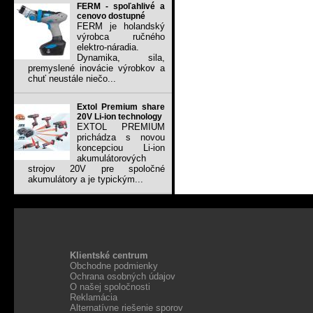
FERM - spoľahlivé a
cenovo dostupné
FERM je holandský
výrobca ručného
elektro-náradia.
Dynamika, sila,
premyslené inovácie výrobkov a
chuť neustále niečo...
Extol Premium share
20V Li-ion technology
EXTOL PREMIUM
prichádza s novou
koncepciou Li-ion
akumulátorových
strojov 20V pre spoločné
akumulátory a je typickým...
Klientské centrum
Obchodne podmienky
Ochrana osobných údajov
O našej spoločnosti
Reklamácia
Alternatívne riešenie sporov