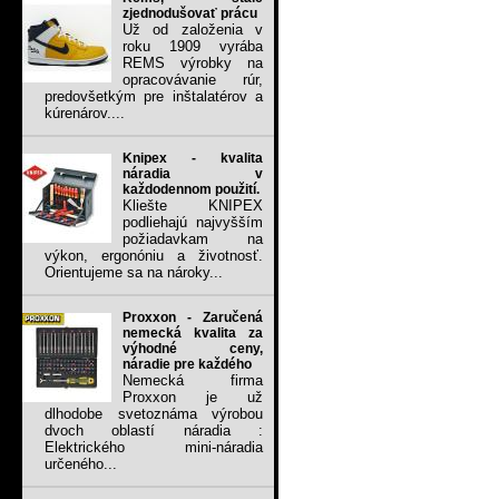
zjednodušovať prácu
Už od založenia v
roku 1909 vyrába
REMS výrobky na
opracovávanie rúr,
predovšetkým pre inštalatérov a
kúrenárov....
Knipex - kvalita
náradia v
každodennom použití.
Kliešte KNIPEX
podliehajú najvyšším
požiadavkam na
výkon, ergonóniu a životnosť.
Orientujeme sa na nároky...
Proxxon - Zaručená
nemecká kvalita za
výhodné ceny,
náradie pre každého
Nemecká firma
Proxxon je už
dlhodobe svetoznáma výrobou
dvoch oblastí náradia :
Elektrického mini-náradia
určeného...