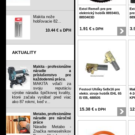
Extol Remeň pre pre
Ext
elektrický hoblík 8893403,
pre
Makita nože
8893403D
88
hobľovacie 82...
1.91 €
3.
s DPH
10.44 € s DPH
AKTUALITY
Makita - profesionálne
náradie a
príslušenstvo pre
každodennú prácu.
MAKITA vďačí za
svoju reputáciu
Festool Uhlíky 5x8x16 pre
Mak
výrobe náradia špičkovej kvality,
elektr. stroje hoblík EHL 65
4-2
ktoré začala vyrábať pred viac
E/ EB, 488505
KP
ako 87 rokmi, keď v...
15.38 €
12
s DPH
Metabo, profesionálne
náradie pre náročné
práce
Náradie Metabo -
Značka remeselníkov