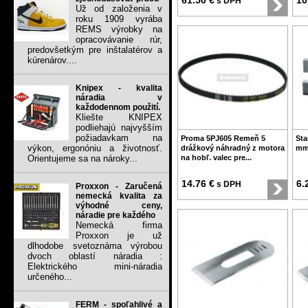
61.50 €
10
s DPH
Už od založenia v
roku 1909 vyrába
REMS výrobky na
opracovávanie rúr,
predovšetkým pre inštalatérov a
kúrenárov....
Knipex - kvalita
náradia v
každodennom použití.
Kliešte KNIPEX
podliehajú najvyšším
požiadavkam na
Proma 5PJ605 Remeň 5
Sta
výkon, ergonóniu a životnosť.
drážkový náhradný z motora
mm 
Orientujeme sa na nároky...
na hobľ. valec pre...
14.76 €
6.
s DPH
Proxxon - Zaručená
nemecká kvalita za
výhodné ceny,
náradie pre každého
Nemecká firma
Proxxon je už
dlhodobe svetoznáma výrobou
dvoch oblastí náradia :
Elektrického mini-náradia
určeného...
FERM - spoľahlivé a