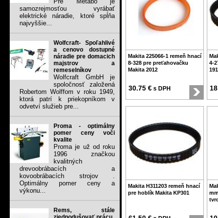
Pre Metabo je
samozrejmosťou vyrábať
elektrické náradie, ktoré spĺňa
najvyššie...
Wolfcraft- Spoľahlivé
a cenovo dostupné
náradie pre domacich
Makita 225066-1 remeň hnací
Mak
majstrov a
8-328 pre preťahovačku
4-2
remeselníkov
Makita 2012
19
Wolfcraft GmbH je
spoločnosť založená
30.75 €
18
s DPH
Robertom Wolffom v roku 1949,
ktorá patrí k priekopníkom v
odvetví služieb pre...
Proma - optimálny
pomer ceny voči
kvalite
Proma je už od roku
1996 značkou
kvalitných
drevoobrábacích a
kovoobrábacích strojov .
Optimálny pomer ceny a
Makita H311203 remeň hnací
Mak
výkonu...
pre hoblík Makita KP301
mm 
tvr
Rems, stále
zjednodušovať prácu