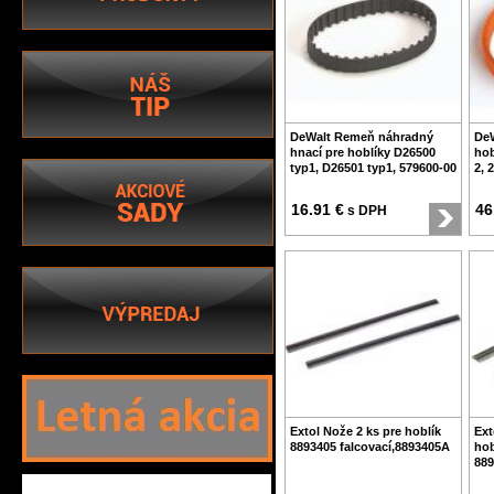
DeWalt Remeň náhradný
DeW
hnací pre hoblíky D26500
hob
typ1, D26501 typ1, 579600-00
2, 
16.91 €
46
s DPH
Extol Nože 2 ks pre hoblík
Ext
8893405 falcovací,8893405A
hob
889