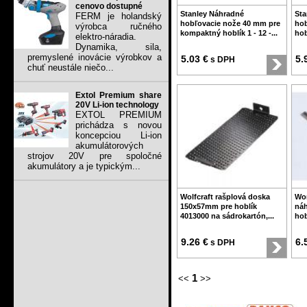
cenovo dostupné
Stanley Náhradné
Sta
FERM je holandský
hobľovacie nože 40 mm pre
hob
výrobca ručného
kompaktný hoblík 1 - 12 -...
hob
elektro-náradia.
Dynamika, sila,
premyslené inovácie výrobkov a
5.03 €
5.
s DPH
chuť neustále niečo...
Extol Premium share
20V Li-ion technology
EXTOL PREMIUM
prichádza s novou
koncepciou Li-ion
akumulátorových
strojov 20V pre spoločné
akumulátory a je typickým...
Wolfcraft rašplová doska
Wor
150x57mm pre hoblík
náh
4013000 na sádrokartón,...
hob
9.26 €
6.
s DPH
1
<<
>>