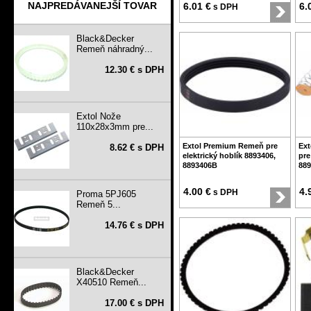
NAJPREDÁVANEJŠÍ TOVAR
6.01 €
6.
s DPH
Black&Decker
Remeň náhradný...
12.30 € s DPH
Extol Nože
110x28x3mm pre...
Extol Premium Remeň pre
Ext
8.62 € s DPH
elektrický hoblík 8893406,
pre
8893406B
889
4.00 €
4.
s DPH
Proma 5PJ605
Remeň 5...
14.76 € s DPH
Black&Decker
X40510 Remeň...
17.00 € s DPH