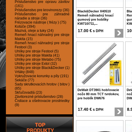
Príslušenstvo pre opravu závitov
(161)
Príslušenstvo pre krovinorezy (36)
Black&Decker X40510
Bla
Príslušenstvo pre záhradné
Remeň náhradný hnací
Re
náradie a stroje (36)
gumový pre hoblíky
gum
Frézovacie nástroje ( frézy ) (75)
KW710/711,...
KW7
Kotúče (394)
17.00 €
10
Mazivá, oleje a tuky (24)
s DPH
Remeň hnací náhradný pre stroje
Makita (15)
Remeň hnací náhradný pre stroje
Festool (3)
Uhlíky pre stroje Festool (5)
Uhlíky pre stroje Makita (41)
Uhlíky pre stroje Metabo (75)
Uhlíky pre stroje Extol (32)
Uhlíky pre stroje Black&Decker (1)
Vrtáky (848)
Vykružovacie korunky a píly (191)
Sekáče (77)
Sady skrutkovacích hrotov ( bitov )
(85)
DeWalt DT3901 hobľovacie
DeW
Skľučovadlá (23)
nože 80 mm TCT tvrdokov,
nož
Závitorezné príslušenstvo (28)
pre hoblík DW676
DW
Čistiace a ošetrovacie prostriedky
(9)
17.40 €
8.
s DPH