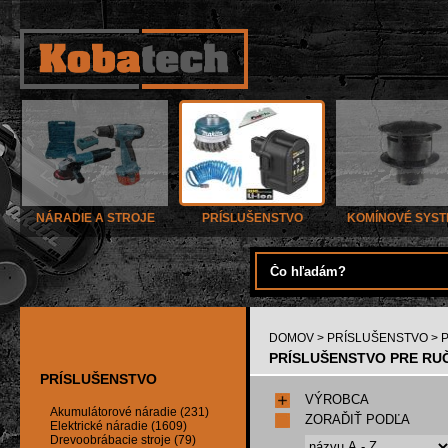
NÁRADIE A STROJE
PRÍSLUŠENSTVO
KOMÍNOVÉ SYS
DOMOV
>
PRÍSLUŠENSTVO
> 
PRÍSLUŠENSTVO PRE RUČN
PRÍSLUŠENSTVO
VÝROBCA
Akumulátorové náradie (231)
ZORAĎIŤ PODĽA
Elektrické náradie (1609)
Drevoobrábacie stroje (79)