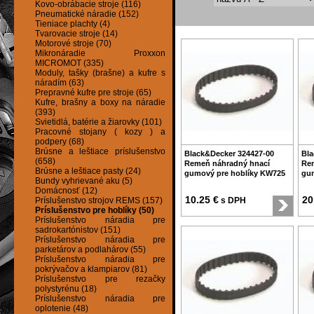
Kovo-obrábacie stroje (116)
Pneumatické náradie (152)
Tieniace plachty (4)
Tvarovacie stroje (14)
Motorové stroje (70)
Mikronáradie Proxxon
MICROMOT (335)
Moduly, tašky (brašne) a kufre s
náradím (63)
Prepravné kufre pre stroje (65)
Kufre, brašny a boxy na náradie
(393)
Svietidlá, batérie a žiarovky (101)
Pracovné stojany ( kozy ) a
podpery (68)
Brúsne a leštiace príslušenstvo
Black&Decker 324427-00
Bla
(658)
Remeň náhradný hnací
Re
Brúsne a leštiace pasty (24)
gumový pre hoblíky KW725
gum
Bundy vyhrievané aku (5)
Domácnosť (12)
10.25 €
20
Príslušenstvo strojov REMS (157)
s DPH
Príslušenstvo pre hoblíky (50)
Príslušenstvo náradia pre
sadrokartónistov (151)
Príslušenstvo náradia pre
parketárov a podlahárov (55)
Príslušenstvo náradia pre
pokrývačov a klampiarov (81)
Príslušenstvo pre rezačky
polystyrénu (18)
Príslušenstvo náradia pre
oplotenie (48)