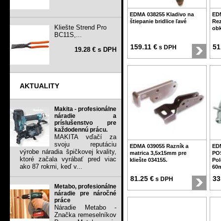
EDMA 038255 Kladivo na
ED
štiepanie bridlice ľavé
Rez
Kliešte Strend Pro
obk
BC11S,...
159.11 €
51
s DPH
19.28 € s DPH
AKTUALITY
Makita - profesionálne
náradie a
príslušenstvo pre
každodennú prácu.
MAKITA vďačí za
svoju reputáciu
EDMA 039055 Razník a
ED
výrobe náradia špičkovej kvality,
matrica 3,5x15mm pre
PO
ktoré začala vyrábať pred viac
kliešte 034155.
Pol
ako 87 rokmi, keď v...
60m
81.25 €
33
s DPH
Metabo, profesionálne
náradie pre náročné
práce
Náradie Metabo -
Značka remeselníkov