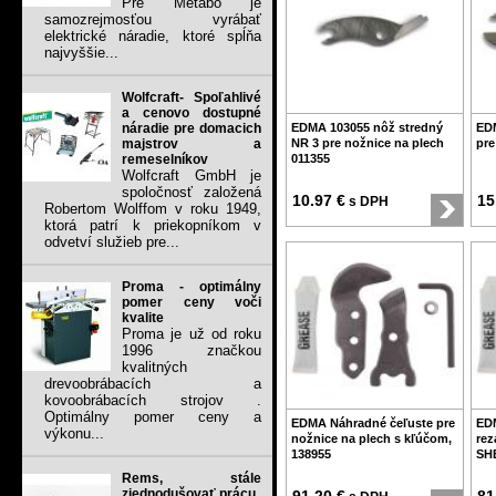
Pre Metabo je
samozrejmosťou vyrábať
elektrické náradie, ktoré spĺňa
najvyššie...
Wolfcraft- Spoľahlivé
a cenovo dostupné
náradie pre domacich
EDMA 103055 nôž stredný
EDM
majstrov a
NR 3 pre nožnice na plech
pre
remeselníkov
011355
Wolfcraft GmbH je
spoločnosť založená
10.97 €
15
s DPH
Robertom Wolffom v roku 1949,
ktorá patrí k priekopníkom v
odvetví služieb pre...
Proma - optimálny
pomer ceny voči
kvalite
Proma je už od roku
1996 značkou
kvalitných
drevoobrábacích a
kovoobrábacích strojov .
Optimálny pomer ceny a
EDMA Náhradné čeľuste pre
EDM
výkonu...
nožnice na plech s kľúčom,
rez
138955
SH
Rems, stále
zjednodušovať prácu