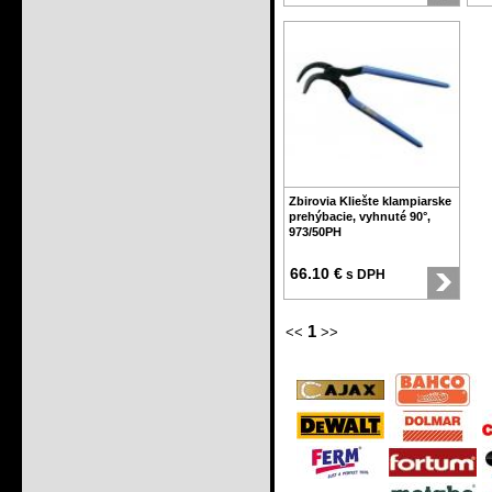
Zbirovia Kliešte klampiarske
prehýbacie, vyhnuté 90°,
973/50PH
66.10 €
s DPH
1
<<
>>