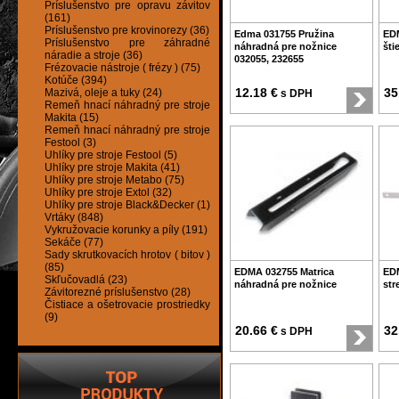
Príslušenstvo pre opravu závitov
(161)
Príslušenstvo pre krovinorezy (36)
Edma 031755 Pružina
EDM
Príslušenstvo pre záhradné
náhradná pre nožnice
šti
náradie a stroje (36)
032055, 232655
Frézovacie nástroje ( frézy ) (75)
Kotúče (394)
12.18 €
35
Mazivá, oleje a tuky (24)
s DPH
Remeň hnací náhradný pre stroje
Makita (15)
Remeň hnací náhradný pre stroje
Festool (3)
Uhlíky pre stroje Festool (5)
Uhlíky pre stroje Makita (41)
Uhlíky pre stroje Metabo (75)
Uhlíky pre stroje Extol (32)
Uhlíky pre stroje Black&Decker (1)
Vrtáky (848)
Vykružovacie korunky a píly (191)
Sekáče (77)
Sady skrutkovacích hrotov ( bitov )
(85)
EDMA 032755 Matrica
EDM
Skľučovadlá (23)
náhradná pre nožnice
str
Závitorezné príslušenstvo (28)
Čistiace a ošetrovacie prostriedky
(9)
20.66 €
32
s DPH