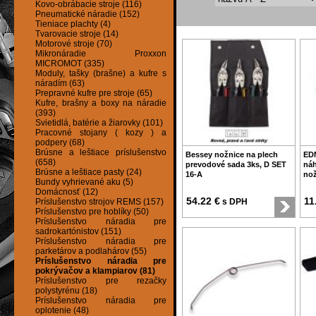
Kovo-obrábacie stroje (116)
Pneumatické náradie (152)
Tieniace plachty (4)
Tvarovacie stroje (14)
Motorové stroje (70)
Mikronáradie Proxxon
MICROMOT (335)
Moduly, tašky (brašne) a kufre s
náradím (63)
Prepravné kufre pre stroje (65)
Kufre, brašny a boxy na náradie
(393)
Svietidlá, batérie a žiarovky (101)
Pracovné stojany ( kozy ) a
podpery (68)
Brúsne a leštiace príslušenstvo
Bessey nožnice na plech
ED
(658)
prevodové sada 3ks, D SET
náh
Brúsne a leštiace pasty (24)
16-A
nož
Bundy vyhrievané aku (5)
Domácnosť (12)
54.22 €
11
Príslušenstvo strojov REMS (157)
s DPH
Príslušenstvo pre hoblíky (50)
Príslušenstvo náradia pre
sadrokartónistov (151)
Príslušenstvo náradia pre
parketárov a podlahárov (55)
Príslušenstvo náradia pre
pokrývačov a klampiarov (81)
Príslušenstvo pre rezačky
polystyrénu (18)
Príslušenstvo náradia pre
oplotenie (48)