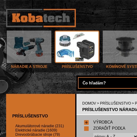
NÁRADIE A STROJE
PRÍSLUŠENSTVO
KOMÍNOVÉ SYS
DOMOV
>
PRÍSLUŠENSTVO
> 
PRÍSLUŠENSTVO NÁRADIA 
PRÍSLUŠENSTVO
VÝROBCA
Akumulátorové náradie (231)
ZORAĎIŤ PODĽA
Elektrické náradie (1609)
Drevoobrábacie stroje (79)