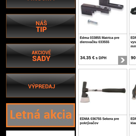
Edma 033855 Matrica pre
EDM
dierovačku 033555
vys
mm
34.35 €
90
s DPH
EDMA 036755 Sekera pre
ED
pokrývačov
kla