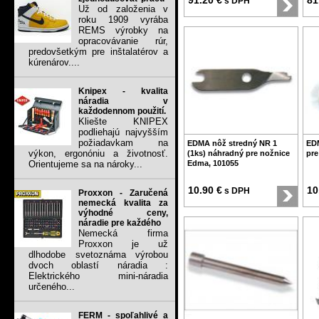
91.20 €
81
s DPH
Už od založenia v
roku 1909 vyrába
REMS výrobky na
opracovávanie rúr,
predovšetkým pre inštalatérov a
kúrenárov....
Knipex - kvalita
náradia v
každodennom použití.
Kliešte KNIPEX
podliehajú najvyšším
požiadavkam na
EDMA nôž stredný NR 1
EDM
výkon, ergonóniu a životnosť.
(1ks) náhradný pre nožnice
pre
Orientujeme sa na nároky...
Edma, 101055
10.90 €
10
s DPH
Proxxon - Zaručená
nemecká kvalita za
výhodné ceny,
náradie pre každého
Nemecká firma
Proxxon je už
dlhodobe svetoznáma výrobou
dvoch oblastí náradia :
Elektrického mini-náradia
určeného...
FERM - spoľahlivé a