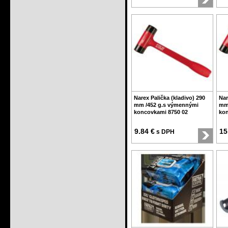
Narex Palička (kladivo) 290
Nar
mm /452 g.s výmennými
mm
koncovkami 8750 02
kon
9.84 €
15
s DPH