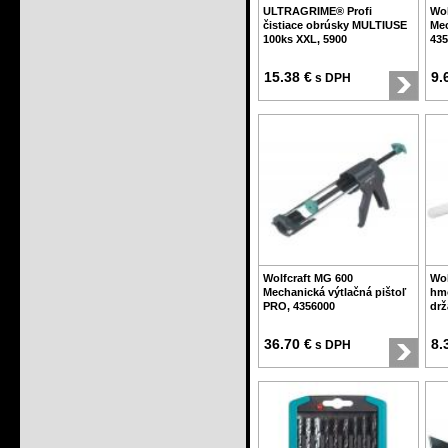
ULTRAGRIME® Profi
Wol
čistiace obrúsky MULTIUSE
Mec
100ks XXL, 5900
435
15.38 €
9.
s DPH
Wolfcraft MG 600
Wol
Mechanická výtlačná pištoľ
hmo
PRO, 4356000
drž
36.70 €
8.
s DPH