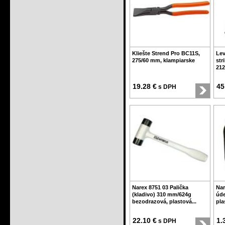
Kliešte Strend Pro BC11S,
Lev
275/60 mm, klampiarske
str
212
19.28 €
45
s DPH
Narex 8751 03 Palička
Nar
(kladivo) 310 mm/624g
úde
bezodrazová, plastová...
pla
22.10 €
1.
s DPH