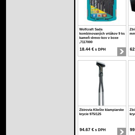
Wolfcraft Sada
Zbi
kombinovaných vrtákov 9 ks
mm 
kameň-drevo-kov v boxe
,7117000
18.44 €
62
s DPH
Zbirovia Kliešte klampiarske
Zbi
krycie 975/125
kry
94.67 €
99
s DPH