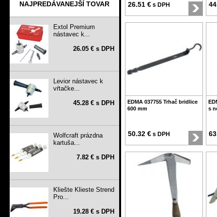
NAJPREDÁVANEJŠÍ TOVAR
26.51 €
44
s DPH
Extol Premium
nástavec k...
26.05 € s DPH
Levior nástavec k
vŕtačke...
EDMA 037755 Trhač bridlice
EDM
45.28 € s DPH
600 mm
s 
50.32 €
63
s DPH
Wolfcraft prázdna
kartuša...
7.82 € s DPH
Kliešte Klieste Strend
Pro...
19.28 € s DPH