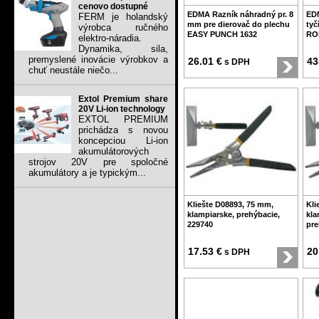
cenovo dostupné
EDMA Razník náhradný pr. 8
EDM
FERM je holandský
mm pre dierovač do plechu
tyč
výrobca ručného
EASY PUNCH 1632
RO
elektro-náradia.
Dynamika, sila,
premyslené inovácie výrobkov a
26.01 €
43
s DPH
chuť neustále niečo...
Extol Premium share
20V Li-ion technology
EXTOL PREMIUM
prichádza s novou
koncepciou Li-ion
akumulátorových
strojov 20V pre spoločné
akumulátory a je typickým...
Kliešte D08893, 75 mm,
Kli
klampiarske, prehýbacie,
kla
229740
pre
17.53 €
20
s DPH