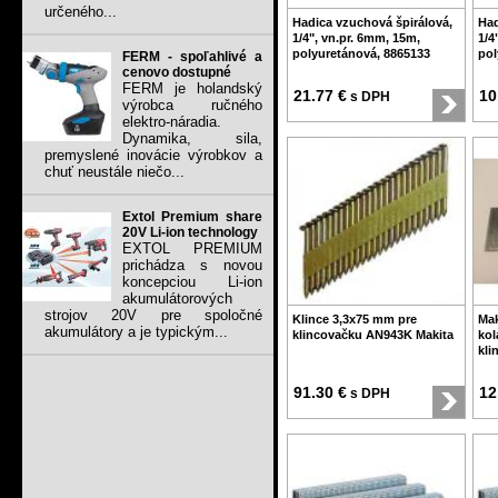
určeného...
Hadica vzuchová špirálová,
Had
1/4", vn.pr. 6mm, 15m,
1/4
polyuretánová, 8865133
pol
FERM - spoľahlivé a
cenovo dostupné
FERM je holandský
21.77 €
10
s DPH
výrobca ručného
elektro-náradia.
Dynamika, sila,
premyslené inovácie výrobkov a
chuť neustále niečo...
Extol Premium share
20V Li-ion technology
EXTOL PREMIUM
prichádza s novou
koncepciou Li-ion
akumulátorových
strojov 20V pre spoločné
Klince 3,3x75 mm pre
Mak
akumulátory a je typickým...
klincovačku AN943K Makita
kol
kli
91.30 €
12
s DPH