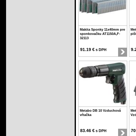
Makita Sponky 11x40mm pre
Met
sponkovačku AT1150A,F-
piš
32113
91.19 €
9.
s DPH
Metabo DB 10 Vzduchová
Met
vŕtačka
Vzd
83.46 €
70
s DPH