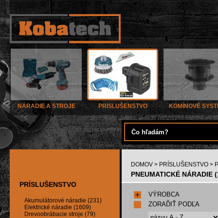
NÁRADIE A STROJE
PRÍSLUŠENSTVO
KOMÍNOVÉ SYS
DOMOV
>
PRÍSLUŠENSTVO
> 
PNEUMATICKÉ NÁRADIE (
PRÍSLUŠENSTVO
VÝROBCA
Akumulátorové náradie (231)
ZORAĎIŤ PODĽA
Elektrické náradie (1609)
Drevoobrábacie stroje (79)