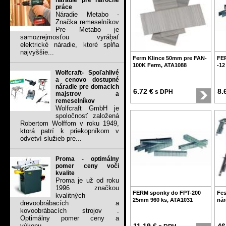
náradie pre náročné
práce
Náradie Metabo -
Značka remeselníkov
Pre Metabo je
samozrejmosťou vyrábať
elektrické náradie, ktoré spĺňa
najvyššie...
Ferm Klince 50mm pre FAN-
FE
100K Ferm, ATA1088
-12
Wolfcraft- Spoľahlivé
a cenovo dostupné
náradie pre domacich
6.72 €
8.
s DPH
majstrov a
remeselníkov
Wolfcraft GmbH je
spoločnosť založená
Robertom Wolffom v roku 1949,
ktorá patrí k priekopníkom v
odvetví služieb pre...
Proma - optimálny
pomer ceny voči
kvalite
Proma je už od roku
1996 značkou
FERM sponky do FPT-200
Fes
kvalitných
25mm 960 ks, ATA1031
nár
drevoobrábacích a
kovoobrábacích strojov .
Optimálny pomer ceny a
výkonu...