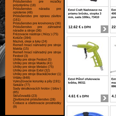
Príslušenstvo pre rezačky
polystyrénu (18)
Príslušenstvo náradia pre
Extol Craft Nadstavce na
Ext
oplotenie (48)
priamu brúsku, stopka 3
400
Príslušenstvo pre opravu závitov
mm, sada 100ks, 73410
pne
(161)
Príslušenstvo pre krovinorezy (36)
12.62 €
22
Príslušenstvo pre záhradné
s DPH
náradie a stroje (36)
Frézovacie nástroje ( frézy ) (75)
Kotúče (394)
Mazivá, oleje a tuky (24)
Remeň hnací náhradný pre stroje
Makita (15)
Remeň hnací náhradný pre stroje
Festool (3)
Uhlíky pre stroje Festool (5)
Uhlíky pre stroje Makita (41)
Uhlíky pre stroje Metabo (75)
Uhlíky pre stroje Extol (32)
Uhlíky pre stroje Black&Decker (1)
Vrtáky (848)
Extol Pištoľ ofukovacia
Ext
Vykružovacie korunky a píly (191)
krátka, 99311
max
Sekáče (77)
886
Sady skrutkovacích hrotov ( bitov )
(85)
Skľučovadlá (23)
4.61 €
4.
s DPH
Závitorezné príslušenstvo (28)
Čistiace a ošetrovacie prostriedky
(9)