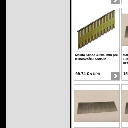
Makita Klince 3,3x90 mm pre
Mak
Klincovačku AN943K
1,2
AF
99.74 €
15
s DPH