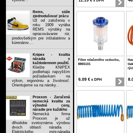
11.19 €
46
s DPH
Rems, stále
zjednodušovať prácu
Už od založenia v
roku 1909 vyrába
REMS výrobky na
opracovávanie rúr,
predovšetkým pre inštalatérov a
kúrenárov....
Knipex - kvalita
náradia v
Filter stlačeného vzduchu,
Ha
každodennom použití.
8865101
tla
Kliešte KNIPEX
rýc
podliehajú najvyšším
požiadavkam na
6.09 €
8.
s DPH
výkon, ergonóniu a životnosť.
Orientujeme sa na nároky...
Proxxon - Zaručená
nemecká kvalita za
výhodné ceny,
náradie pre každého
Nemecká firma
Proxxon je už
dlhodobe svetoznáma výrobou
dvoch oblastí náradia :
Elektrického mini-náradia