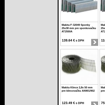
Makita F-32049 Sponky
Mak
25x38 mm pre sponkovačku
25
AT2550A
AT
139.64 €
11
s DPH
Makita Klince 2,8x 50 mm
Mak
pre klincovačku AN901/902
pre
123.49 €
75
s DPH