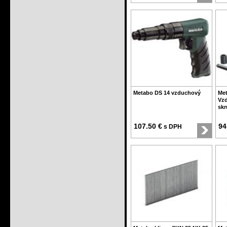
Metabo DS 14 vzduchový
Met
Vz
skr
107.50 €
94
s DPH