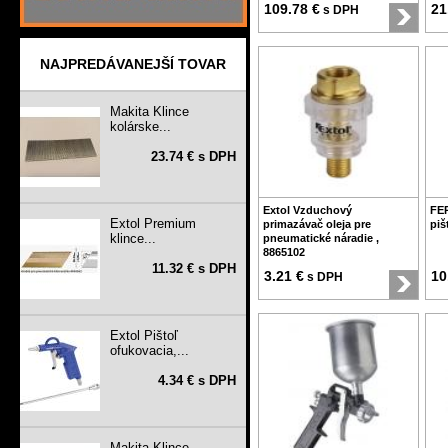
109.78 €
21
s DPH
NAJPREDÁVANEJŠÍ TOVAR
Makita Klince
kolárske...
23.74 € s DPH
Extol Vzduchový
FE
Extol Premium
primazávač oleja pre
piš
klince...
pneumatické náradie ,
8865102
11.32 € s DPH
3.21 €
10
s DPH
Extol Pištoľ
ofukovacia,...
4.34 € s DPH
Makita Klince