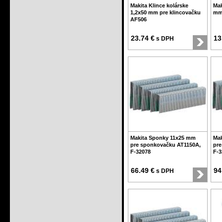
Makita Klince kolárske
Mak
1,2x50 mm pre klincovačku
mm 
AF506
23.74 €
13
s DPH
Makita Sponky 11x25 mm
Mak
pre sponkovačku AT1150A,
pre
F-32078
F-3
66.49 €
94
s DPH