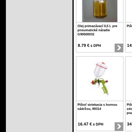
Olej primazávací 0,5 L pre
Piš
pneumatické náradie
G90500032
8.79 €
14
s DPH
Pištoľ striekacia s hornou
Piš
nádržou, 99314
zdo
prac
16.47 €
34
s DPH