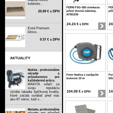
kolárske...
FERM FSG-500 striekacia
FER
20.89 € s DPH
pištoľ (horná nádoba),
piš
ATM1039
24.24 €
24
s DPH
Extol Premium
klince...
9.57 € s DPH
AKTUALITY
Makita - profesionálne
náradie a
Ferm Hadica s navíjacím
Fer
príslušenstvo pre
bubnom 10 m
5/
každodennú prácu.
MAKITA vďačí za
svoju reputáciu
104.09 €
14
výrobe náradia špičkovej kvality,
s DPH
ktoré začala vyrábať pred viac
ako 87 rokmi, keď v...
Metabo, profesionálne