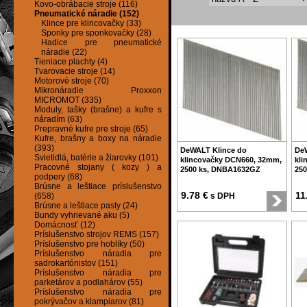
Kovo-obrábacie stroje (116)
Pneumatické náradie (152)
Klince pre klincovačky (33)
Sponky pre sponkovačky (28)
Hadice pre pneumatické
náradie (22)
Tieniace plachty (4)
Tvarovacie stroje (14)
Motorové stroje (70)
Mikronáradie Proxxon
MICROMOT (335)
Moduly, tašky (brašne) a kufre s
náradím (63)
Prepravné kufre pre stroje (65)
Kufre, brašny a boxy na náradie
(393)
DeWALT Klince do
De
Svietidlá, batérie a žiarovky (101)
klincovačky DCN660, 32mm,
kli
Pracovné stojany ( kozy ) a
2500 ks, DNBA1632GZ
25
podpery (68)
Brúsne a leštiace príslušenstvo
9.78 €
11
(658)
s DPH
Brúsne a leštiace pasty (24)
Bundy vyhrievané aku (5)
Domácnosť (12)
Príslušenstvo strojov REMS (157)
Príslušenstvo pre hoblíky (50)
Príslušenstvo náradia pre
sadrokartónistov (151)
Príslušenstvo náradia pre
parketárov a podlahárov (55)
Príslušenstvo náradia pre
pokrývačov a klampiarov (81)