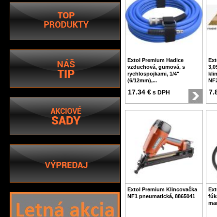
Extol Premium Hadice
Ext
vzduchová, gumová, s
3,0
rychlospojkami, 1/4"
kli
(6/12mm),...
NF2
17.34 €
7.
s DPH
Extol Premium Klincovačka
Ext
NF1 pneumatická, 8865041
fúk
man