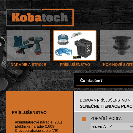
NÁRADIE A STROJE
PRÍSLUŠENSTVO
KOMÍNOVÉ SYS
DOMOV
>
PRÍSLUŠENSTVO
> 
SLNEČNÉ TIENIACE PLACH
PRÍSLUŠENSTVO
ZORAĎIŤ PODĽA
Akumulátorové náradie (231)
Elektrické náradie (1609)
Drevoobrábacie stroje (79)