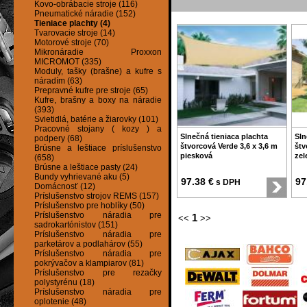
Kovo-obrábacie stroje (116)
Pneumatické náradie (152)
Tieniace plachty (4)
Tvarovacie stroje (14)
Motorové stroje (70)
Mikronáradie Proxxon
MICROMOT (335)
Moduly, tašky (brašne) a kufre s
náradím (63)
Prepravné kufre pre stroje (65)
Kufre, brašny a boxy na náradie
(393)
Svietidlá, batérie a žiarovky (101)
Pracovné stojany ( kozy ) a
Slnečná tieniaca plachta
Sln
podpery (68)
štvorcová Verde 3,6 x 3,6 m
štv
Brúsne a leštiace príslušenstvo
piesková
zel
(658)
Brúsne a leštiace pasty (24)
Bundy vyhrievané aku (5)
97.38 €
97
s DPH
Domácnosť (12)
Príslušenstvo strojov REMS (157)
Príslušenstvo pre hoblíky (50)
Príslušenstvo náradia pre
1
<<
>>
sadrokartónistov (151)
Príslušenstvo náradia pre
parketárov a podlahárov (55)
Príslušenstvo náradia pre
pokrývačov a klampiarov (81)
Príslušenstvo pre rezačky
polystyrénu (18)
Príslušenstvo náradia pre
oplotenie (48)