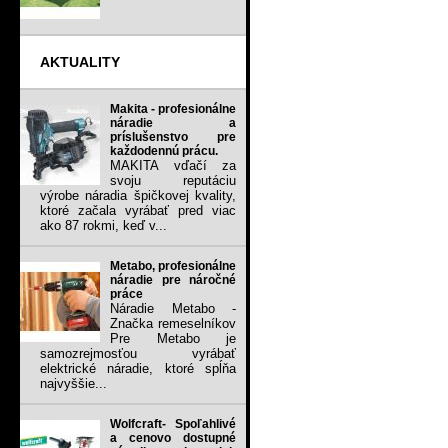
AKTUALITY
Makita - profesionálne
náradie a
príslušenstvo pre
každodennú prácu.
MAKITA vďačí za
svoju reputáciu
výrobe náradia špičkovej kvality,
ktoré začala vyrábať pred viac
ako 87 rokmi, keď v...
Metabo, profesionálne
náradie pre náročné
práce
Náradie Metabo -
Značka remeselníkov
Pre Metabo je
samozrejmosťou vyrábať
elektrické náradie, ktoré spĺňa
najvyššie...
Wolfcraft- Spoľahlivé
a cenovo dostupné