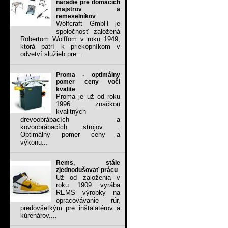
náradie pre domacich
majstrov a
remeselníkov
Wolfcraft GmbH je
spoločnosť založená
Robertom Wolffom v roku 1949,
ktorá patrí k priekopníkom v
odvetví služieb pre...
Proma - optimálny
pomer ceny voči
kvalite
Proma je už od roku
1996 značkou
kvalitných
drevoobrábacích a
kovoobrábacích strojov .
Optimálny pomer ceny a
výkonu...
Rems, stále
zjednodušovať prácu
Už od založenia v
roku 1909 vyrába
REMS výrobky na
opracovávanie rúr,
predovšetkým pre inštalatérov a
kúrenárov....