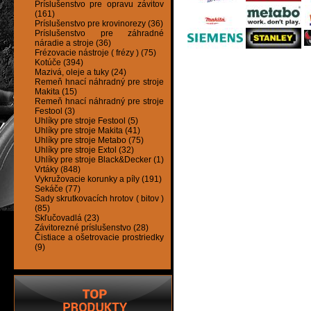
Príslušenstvo pre opravu závitov
(161)
Príslušenstvo pre krovinorezy (36)
Príslušenstvo pre záhradné
náradie a stroje (36)
Frézovacie nástroje ( frézy ) (75)
Kotúče (394)
Mazivá, oleje a tuky (24)
Remeň hnací náhradný pre stroje
Makita (15)
Remeň hnací náhradný pre stroje
Festool (3)
Uhlíky pre stroje Festool (5)
Uhlíky pre stroje Makita (41)
Uhlíky pre stroje Metabo (75)
Uhlíky pre stroje Extol (32)
Uhlíky pre stroje Black&Decker (1)
Vrtáky (848)
Vykružovacie korunky a píly (191)
Sekáče (77)
Sady skrutkovacích hrotov ( bitov )
(85)
Skľučovadlá (23)
Závitorezné príslušenstvo (28)
Čistiace a ošetrovacie prostriedky
(9)