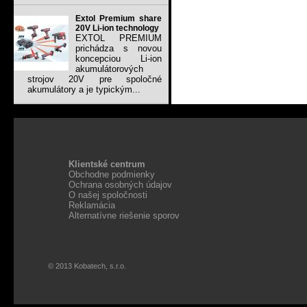
Extol Premium share
20V Li-ion technology
EXTOL PREMIUM
prichádza s novou
koncepciou Li-ion
akumulátorových
strojov 20V pre spoločné
akumulátory a je typickým...
Klientské centrum
Obchodne podmienky
Ochrana osobných údajov
O našej spoločnosti
Reklamácia
Alternatívne riešenie sporov
© 2013 Kobatech, s.r.o.