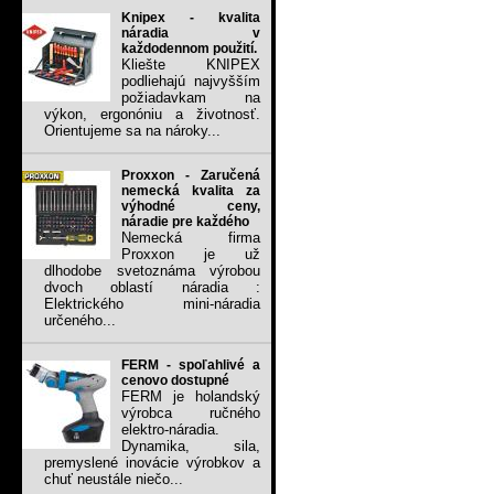
Knipex - kvalita
náradia v
každodennom použití.
Kliešte KNIPEX
podliehajú najvyšším
požiadavkam na
výkon, ergonóniu a životnosť.
Orientujeme sa na nároky...
Proxxon - Zaručená
nemecká kvalita za
výhodné ceny,
náradie pre každého
Nemecká firma
Proxxon je už
dlhodobe svetoznáma výrobou
dvoch oblastí náradia :
Elektrického mini-náradia
určeného...
FERM - spoľahlivé a
cenovo dostupné
FERM je holandský
výrobca ručného
elektro-náradia.
Dynamika, sila,
premyslené inovácie výrobkov a
chuť neustále niečo...