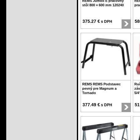
REMS Jumbo E pracovný
RE
stôl 800 × 600 mm 120240
pra
375.27 €
58
s DPH
REMS REMS Podstavec
Ruč
pevný pre Magnum a
záv
Tornado
5/4
377.49 €
51
s DPH