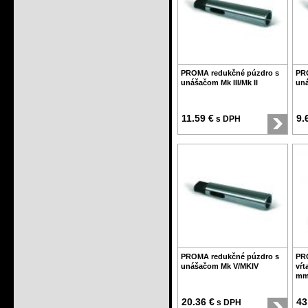
PROMA redukčné púzdro s
PR
unášačom Mk III/Mk II
uná
11.59 €
9.
s DPH
PROMA redukčné púzdro s
PR
unášačom Mk V/MKIV
vŕt
m
20.36 €
43
s DPH