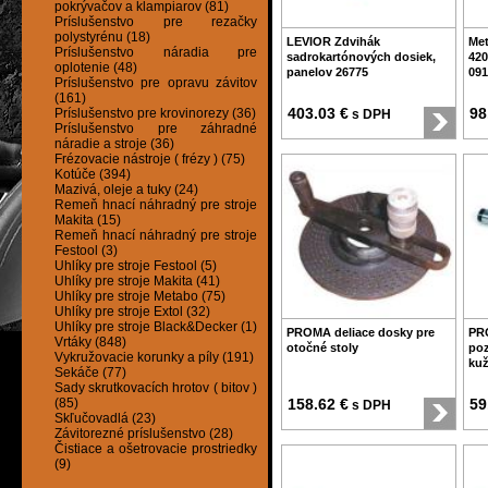
pokrývačov a klampiarov (81)
Príslušenstvo pre rezačky
polystyrénu (18)
LEVIOR Zdvihák
Met
Príslušenstvo náradia pre
sadrokartónových dosiek,
420
oplotenie (48)
panelov 26775
091
Príslušenstvo pre opravu závitov
(161)
403.03 €
98
Príslušenstvo pre krovinorezy (36)
s DPH
Príslušenstvo pre záhradné
náradie a stroje (36)
Frézovacie nástroje ( frézy ) (75)
Kotúče (394)
Mazivá, oleje a tuky (24)
Remeň hnací náhradný pre stroje
Makita (15)
Remeň hnací náhradný pre stroje
Festool (3)
Uhlíky pre stroje Festool (5)
Uhlíky pre stroje Makita (41)
Uhlíky pre stroje Metabo (75)
Uhlíky pre stroje Extol (32)
Uhlíky pre stroje Black&Decker (1)
PROMA deliace dosky pre
PRO
Vrtáky (848)
otočné stoly
poz
Vykružovacie korunky a píly (191)
kuž
Sekáče (77)
Sady skrutkovacích hrotov ( bitov )
(85)
158.62 €
59
s DPH
Skľučovadlá (23)
Závitorezné príslušenstvo (28)
Čistiace a ošetrovacie prostriedky
(9)