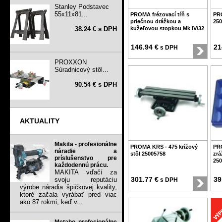
Stanley Podstavec
55x11x81...
PROMA frézovací tŕň s
PRO
priečnou drážkou a
250
38.24 € s DPH
kužeľovou stopkou Mk IV/32
146.94 €
21
s DPH
PROXXON
Súradnicový stôl...
90.54 € s DPH
AKTUALITY
Makita - profesionálne
PROMA KRS - 475 krížový
PR
náradie a
stôl 25005758
zrá
príslušenstvo pre
250
každodennú prácu.
MAKITA vďačí za
301.77 €
39
svoju reputáciu
s DPH
výrobe náradia špičkovej kvality,
ktoré začala vyrábať pred viac
ako 87 rokmi, keď v...