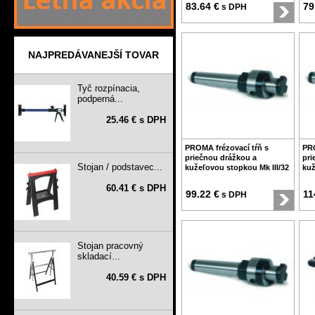
83.64 €
79
s DPH
NAJPREDÁVANEJŠÍ TOVAR
Tyč rozpínacia,
podperná...
25.46 € s DPH
PROMA frézovací tŕň s
PRO
priečnou drážkou a
pri
Stojan / podstavec...
kužeľovou stopkou Mk III/32
kuž
60.41 € s DPH
99.22 €
11
s DPH
Stojan pracovný
skladací...
40.59 € s DPH