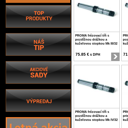
PROMA frézovací tŕň s
PRO
pozdĺžnou drážkou a
poz
kužeľovou stopkou Mk III/32
kuž
75.85 €
71
s DPH
PROMA frézovací tŕň s
PRO
pozdĺžnou drážkou a
pri
kužeľovou stopkou Mk IV/32
kuž