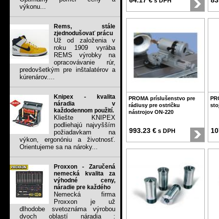
64.17 €
83
s DPH
výkonu...
Rems, stále
zjednodušovať prácu
Už od založenia v
roku 1909 vyrába
REMS výrobky na
opracovávanie rúr,
predovšetkým pre inštalatérov a
kúrenárov....
Knipex - kvalita
PROMA príslušenstvo pre
PR
náradia v
rádiusy pre ostričku
sto
každodennom použití.
nástrojov ON-220
Kliešte KNIPEX
podliehajú najvyšším
993.23 €
10
s DPH
požiadavkam na
výkon, ergonóniu a životnosť.
Orientujeme sa na nároky...
Proxxon - Zaručená
nemecká kvalita za
výhodné ceny,
náradie pre každého
Nemecká firma
Proxxon je už
dlhodobe svetoznáma výrobou
dvoch oblastí náradia :