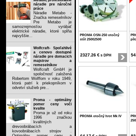
Metabo, profesionálne
náradie pre náročné
práce
Náradie Metabo -
Značka remeselníkov
Pre Metabo je
samozrejmosťou vyrábať
elektrické náradie, ktoré spĺňa
PROMA OSN-250 otočný
PR
najvyššie...
stôl 25002500
píl
Wolfcraft- Spoľahlivé
a cenovo dostupné
2327.26 €
54
s DPH
náradie pre domacich
majstrov a
remeselníkov
Wolfcraft GmbH je
spoločnosť založená
Robertom Wolffom v roku 1949,
ktorá patrí k priekopníkom v
odvetví služieb pre...
Proma - optimálny
pomer ceny voči
kvalite
Proma je už od roku
PROMA otočný hrot Mk IV
PRO
1996 značkou
250
kvalitných
drevoobrábacích a
kovoobrábacích strojov .
Optimálny pomer ceny a