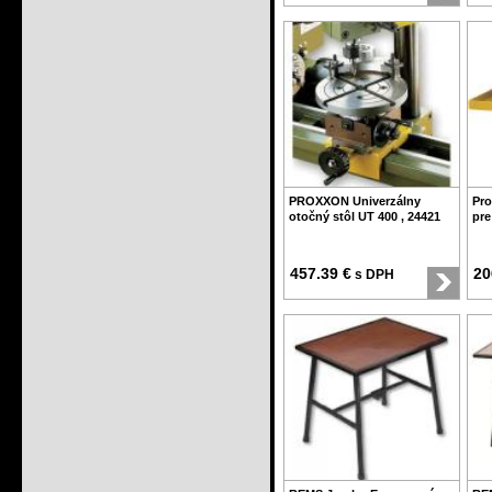
PROXXON Univerzálny
Pro
otočný stôl UT 400 , 24421
pre
457.39 €
20
s DPH