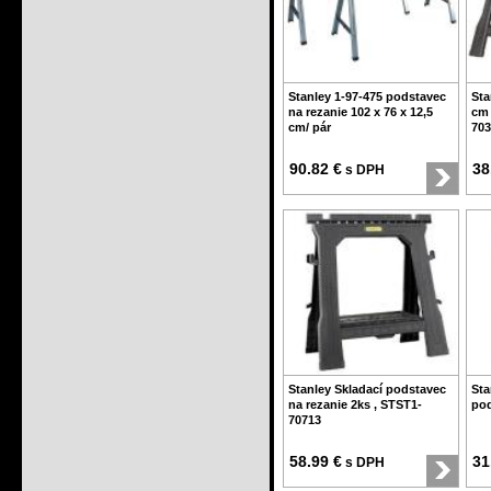
Stanley 1-97-475 podstavec
Sta
na rezanie 102 x 76 x 12,5
cm 
cm/ pár
703
90.82 €
38
s DPH
Stanley Skladací podstavec
Sta
na rezanie 2ks , STST1-
po
70713
58.99 €
31
s DPH