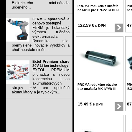
Elektrického mini-náradia
PROMA redukcia z klieštín
PR
určeného...
na Mk III pre ON-220 a DH-1
bez
FERM - spoľahlivé a
cenovo dostupné
122.59 €
47
s DPH
FERM je holandský
výrobca ručného
elektro-náradia.
Dynamika, sila,
premyslené inovácie výrobkov a
chuť neustále niečo...
Extol Premium share
20V Li-ion technology
EXTOL PREMIUM
prichádza s novou
koncepciou Li-ion
akumulátorových
PROMA redukčné púzdro
PR
strojov 20V pre spoločné
bez unašača MK IV/Mk III
ISO
akumulátory a je typickým...
15.49 €
87
s DPH