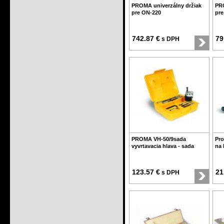
PROMA univerzálny držiak
PRO
pre ON-220
pre
742.87 €
79
s DPH
PROMA VH-50/9sada
Pro
vyvrtavacia hlava - sada
na 
123.57 €
21
s DPH