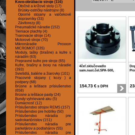
Kovo-obrábacie stroje (116)
Otočné a krížové stoly (17)
Brúsky-ostričky nástrojov (8)
Oporné stojany a valčekové
dopravníky (33)
Závitorezy (8)
Pneumatické náradie (152)
Tieniace plachty (4)
Tvarovacie stroje (14)
Motorové stroje (70)
Mikronáradie Proxxon
MICROMOT (335)
Moduly, tašky (brašne) a kufre s
náradím (63)
Prepravné kufre pre stroje (65)
Kufre, brašny a boxy na náradie
4čeľ.sklučovadlo
Dop
(393)
sam.nast.čel.SPA-500,
Pro
Svietidlá, batérie a žiarovky (101)
Pracovné stojany ( kozy ) a
podpery (68)
154.73 €
23
Brúsne a leštiace príslušenstvo
s DPH
(658)
Brúsne a leštiace pasty (24)
Bundy vyhrievané aku (5)
Domácnosť (12)
Príslušenstvo strojov REMS (157)
Príslušenstvo pre hoblíky (50)
Príslušenstvo náradia pre
sadrokartónistov (151)
Príslušenstvo náradia pre
parketárov a podlahárov (55)
Príslušenstvo náradia pre