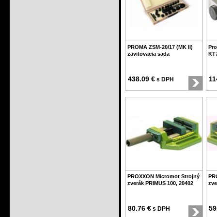
PROMA ZSM-20/17 (MK II)
Pro
zavitovacia sada
KT7
438.09 €
11
s DPH
PROXXON Micromot Strojný
PR
zverák PRIMUS 100, 20402
zve
80.76 €
59
s DPH