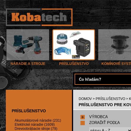
NÁRADIE A STROJE
PRÍSLUŠENSTVO
KOMÍNOVÉ SYS
DOMOV
>
PRÍSLUŠENSTVO
> 
PRÍSLUŠENSTVO PRE KOV
PRÍSLUŠENSTVO
VÝROBCA
Akumulátorové náradie (231)
ZORAĎIŤ PODĽA
Elektrické náradie (1609)
Drevoobrábacie stroje (79)