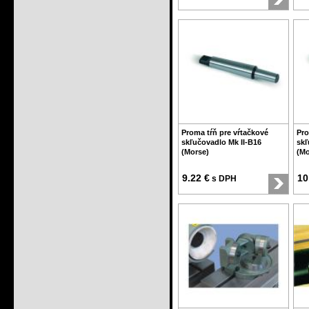
Proma tŕň pre vŕtačkové
Pro
skľučovadlo Mk II-B16
skľ
(Morse)
(Mo
9.22 €
10
s DPH