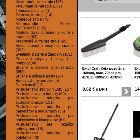
Kovo-obrábacie stroje (116)
Pneumatické náradie (152)
Tieniace plachty (4)
Tvarovacie stroje (14)
Motorové stroje (70)
Mikronáradie Proxxon
MICROMOT (335)
Moduly, tašky (brašne) a kufre s
náradím (63)
Prepravné kufre pre stroje (65)
Kufre, brašny a boxy na náradie
(393)
Svietidlá, batérie a žiarovky (101)
Pracovné stojany ( kozy ) a
podpery (68)
Brúsne a leštiace príslušenstvo
Extol Craft Kefa pozdĺžna
Ext
(658)
160mm, max. 70bar, pre
150
Brúsne a leštiace pasty (24)
413103, 8895200, 413203
413
Bundy vyhrievané aku (5)
Domácnosť (12)
8.62 €
14
Príslušenstvo strojov REMS (157)
s DPH
Príslušenstvo pre hoblíky (50)
Príslušenstvo náradia pre
sadrokartónistov (151)
Príslušenstvo náradia pre
parketárov a podlahárov (55)
Príslušenstvo náradia pre
pokrývačov a klampiarov (81)
Príslušenstvo pre rezačky
polystyrénu (18)
Príslušenstvo náradia pre
oplotenie (48)