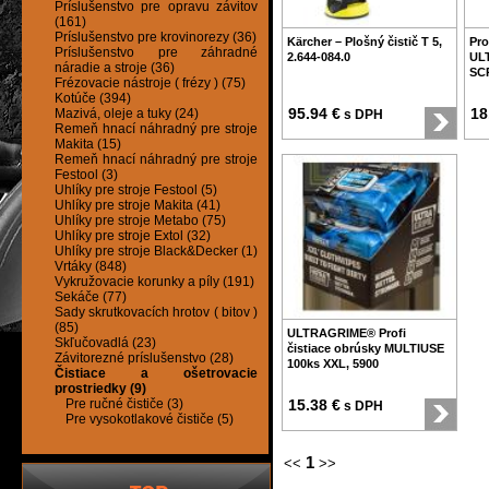
Príslušenstvo pre opravu závitov
(161)
Príslušenstvo pre krovinorezy (36)
Kärcher – Plošný čistič T 5,
Pro
Príslušenstvo pre záhradné
2.644-084.0
UL
náradie a stroje (36)
SCR
Frézovacie nástroje ( frézy ) (75)
Kotúče (394)
95.94 €
18
Mazivá, oleje a tuky (24)
s DPH
Remeň hnací náhradný pre stroje
Makita (15)
Remeň hnací náhradný pre stroje
Festool (3)
Uhlíky pre stroje Festool (5)
Uhlíky pre stroje Makita (41)
Uhlíky pre stroje Metabo (75)
Uhlíky pre stroje Extol (32)
Uhlíky pre stroje Black&Decker (1)
Vrtáky (848)
Vykružovacie korunky a píly (191)
Sekáče (77)
Sady skrutkovacích hrotov ( bitov )
(85)
ULTRAGRIME® Profi
Skľučovadlá (23)
čistiace obrúsky MULTIUSE
Závitorezné príslušenstvo (28)
100ks XXL, 5900
Čistiace a ošetrovacie
prostriedky (9)
Pre ručné čističe (3)
15.38 €
s DPH
Pre vysokotlakové čističe (5)
1
<<
>>