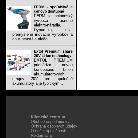
FERM - spoľahlivé a
cenovo dostupné
FERM je holandský
výrobca ručného
elektro-náradia.
Dynamika, sila,
premyslené inovácie výrobkov a
chuť neustále niečo...
Extol Premium share
20V Li-ion technology
EXTOL PREMIUM
prichádza s novou
koncepciou Li-ion
akumulátorových
strojov 20V pre spoločné
akumulátory a je typickým...
Klientské centrum
Obchodne podmienky
Ochrana osobných údajov
O našej spoločnosti
Reklamácia