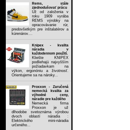
Rems, stále
zjednodušovať prácu
Už od založenia v
roku 1909 vyrába
REMS výrobky na
opracovávanie rúr,
predovšetkým pre inštalatérov a
kúrenárov....
Knipex - kvalita
náradia v
každodennom použití.
Kliešte KNIPEX
podliehajú najvyšším
požiadavkam na
výkon, ergonóniu a životnosť.
Orientujeme sa na nároky...
Proxxon - Zaručená
nemecká kvalita za
výhodné ceny,
náradie pre každého
Nemecká firma
Proxxon je už
dlhodobe svetoznáma výrobou
dvoch oblastí náradia :
Elektrického mini-náradia
určeného...