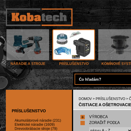
NÁRADIE A STROJE
PRÍSLUŠENSTVO
KOMÍNOVÉ SYS
DOMOV
>
PRÍSLUŠENSTVO
> 
ČISTIACE A OŠETROVACIE
PRÍSLUŠENSTVO
VÝROBCA
Akumulátorové náradie (231)
ZORAĎIŤ PODĽA
Elektrické náradie (1609)
Drevoobrábacie stroje (79)