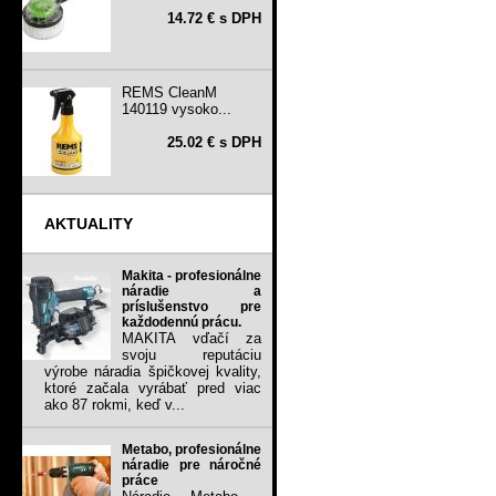
14.72 € s DPH
REMS CleanM
140119 vysoko...
25.02 € s DPH
AKTUALITY
Makita - profesionálne
náradie a
príslušenstvo pre
každodennú prácu.
MAKITA vďačí za
svoju reputáciu
výrobe náradia špičkovej kvality,
ktoré začala vyrábať pred viac
ako 87 rokmi, keď v...
Metabo, profesionálne
náradie pre náročné
práce