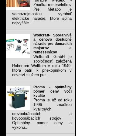
Náradie Metabo -
Značka remeselníkov
Pre Metabo je
samozrejmosťou vyrábať
elektrické náradie, ktoré spĺňa
najvyššie...
Wolfcraft- Spoľahlivé
a cenovo dostupné
náradie pre domacich
majstrov a
remeselníkov
Wolfcraft GmbH je
spoločnosť založená
Robertom Wolffom v roku 1949,
ktorá patrí k priekopníkom v
odvetví služieb pre...
Proma - optimálny
pomer ceny voči
kvalite
Proma je už od roku
1996 značkou
kvalitných
drevoobrábacích a
kovoobrábacích strojov .
Optimálny pomer ceny a
výkonu...