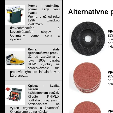
Proma - optimálny
pomer ceny voči
Alternatívne 
kvalite
Proma je už od roku
1996 značkou
kvalitných
drevoobrábacích a
PR
kovoobrábacích strojov .
285
Optimálny pomer ceny a
gu
výkonu...
brú
LHW
Rems, stále
zjednodušovať prácu
Už od založenia v
roku 1909 vyrába
REMS výrobky na
opracovávanie rúr,
predovšetkým pre inštalatérov a
PR
kúrenárov....
285
brú
opr
Knipex - kvalita
náradia v
každodennom použití.
Kliešte KNIPEX
podliehajú najvyšším
požiadavkam na
výkon, ergonóniu a životnosť.
PR
Orientujeme sa na nároky...