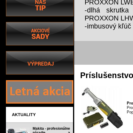
PROXXON LW
-dlhá skrutk
PROXXON LH
-imbusový kľúč
Príslušenstv
Pro
Pro
Pop
AKTUALITY
Makita - profesionálne
náradie a