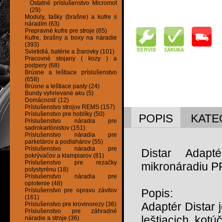
Ostatné príslušenstvo Micromot
(29)
Moduly, tašky (brašne) a kufre s
náradím (63)
Prepravné kufre pre stroje (65)
Kufre, brašny a boxy na náradie
(393)
Svietidlá, batérie a žiarovky (101)
Pracovné stojany ( kozy ) a
podpery (68)
Brúsne a leštiace príslušenstvo
(658)
Brúsne a leštiace pasty (24)
Bundy vyhrievané aku (5)
Domácnosť (12)
Príslušenstvo strojov REMS (157)
Príslušenstvo pre hoblíky (50)
POPIS
KATE
Príslušenstvo náradia pre
sadrokartónistov (151)
Príslušenstvo náradia pre
parketárov a podlahárov (55)
Príslušenstvo náradia pre
Distar Adapt
pokrývačov a klampiarov (81)
Príslušenstvo pre rezačky
mikronáradiu
polystyrénu (18)
Príslušenstvo náradia pre
oplotenie (48)
Príslušenstvo pre opravu závitov
Popis:
(161)
Adaptér Distar 
Príslušenstvo pre krovinorezy (36)
Príslušenstvo pre záhradné
leštiacich ko
náradie a stroje (36)