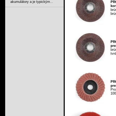
akumulátory a je typickým...
PR
kor
br
brú
PR
pre
brú
tvr
PR
pre
Pro
100