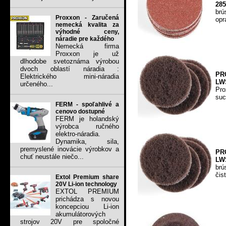
285
brú
Proxxon - Zaručená
opr
nemecká kvalita za
výhodné ceny,
náradie pre každého
Nemecká firma
Proxxon je už
dlhodobe svetoznáma výrobou
dvoch oblastí náradia :
PR
Elektrického mini-náradia
LW
určeného...
Pro
suc
FERM - spoľahlivé a
cenovo dostupné
FERM je holandský
výrobca ručného
elektro-náradia.
Dynamika, sila,
premyslené inovácie výrobkov a
PR
chuť neustále niečo...
LW
br
čis
Extol Premium share
20V Li-ion technology
EXTOL PREMIUM
prichádza s novou
koncepciou Li-ion
akumulátorových
strojov 20V pre spoločné