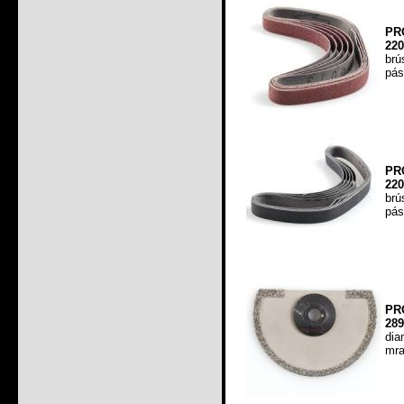
PR
220
brú
pás
PR
220
brú
pás
PR
289
dia
mra