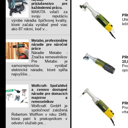
príslušenstvo pre
každodennú prácu.
MAKITA vďačí za
PR
svoju reputáciu
Uhl
výrobe náradia špičkovej kvality,
leš
ktoré začala vyrábať pred viac
ako 87 rokmi, keď v...
Metabo, profesionálne
náradie pre náročné
práce
Náradie Metabo -
Značka remeselníkov
PR
Pre Metabo je
10,
samozrejmosťou vyrábať
Pro
elektrické náradie, ktoré spĺňa
opr
najvyššie...
Wolfcraft- Spoľahlivé
a cenovo dostupné
náradie pre domacich
majstrov a
remeselníkov
PRO
Wolfcraft GmbH je
Pro
spoločnosť založená
vŕt
Robertom Wolffom v roku 1949,
ktorá patrí k priekopníkom v
odvetví služieb pre...