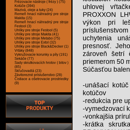
Frézovacie nástroje ( frézy ) (75)
uhlovej vŕta
Kotúče (394)
Mazivá, oleje a tuky (24)
PROXXON LHW. 
Remeň hnací náhradný pre stroje
Makita (15)
výkon pri le
Remeň hnací náhradný pre stroje
Festool (3)
príslušenstvom
Uhlíky pre stroje Festool (5)
Uhlíky pre stroje Makita (41)
uchytenia uná
Uhlíky pre stroje Metabo (75)
Uhlíky pre stroje Extol (32)
presnosť. Jeho
Uhlíky pre stroje Black&Decker (1)
Vrtáky (848)
zároveň šetrí
Vykružovacie korunky a píly (191)
Sekáče (77)
priemerom 50 
Sady skrutkovacích hrotov ( bitov )
(85)
Súčasťou balen
Skľučovadlá (23)
Závitorezné príslušenstvo (28)
Čistiace a ošetrovacie prostriedky
(9)
-unášací kotúč
kotúčov
-redukcia pre 
-vymedzovací k
-vonkajšia prír
-krátka skrut