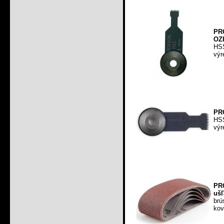
PR
OZI
HSS
výr
PR
HSS
výr
PR
ušľ
br
kov