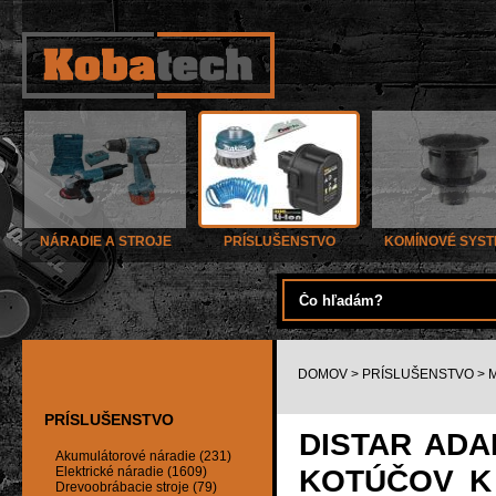
NÁRADIE A STROJE
PRÍSLUŠENSTVO
KOMÍNOVÉ SYS
DOMOV
>
PRÍSLUŠENSTVO
>
PRÍSLUŠENSTVO
DISTAR ADA
Akumulátorové náradie (231)
KOTÚČOV K
Elektrické náradie (1609)
Drevoobrábacie stroje (79)