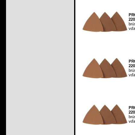
PR
220
brú
vďa
PR
220
brú
vďa
PR
220
brú
vďa