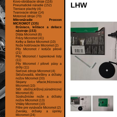
Kovo-obrábacie stroje (116)
LHW
Pneumatické náradie (152)
Tieniace plachty (4)
Tvarovacie stroje (14)
Motorové stroje (70)
Mikronáradie Proxxon
MICROMOT (335)
Brúsiace, leštiace a deliace
nástroje (153)
Dláta Micromot (6)
Frézy Micromot (41)
Kefky a štetce Micromot (10)
Nože hobľovacie Micromot (2)
Píly Micromot / kotúče pílové
(21)
Píly Micromot / lupienkové listy
(11)
Píly Micromot / pílové pásy a
drôty (11)
Sieťové zdroje Micromot (4)
Skľučovadlá, klieštiny a držiaky
nožov Micromot (33)
Stojany vŕtacie,frézovacie
Micromot (10)
Stôl otočný,krížový,súradnicový
Micromot (6)
Sústružnícke nože a držiaky
nožov Micromot (13)
Vrtáky Micromot (10)
Filtre pre vysávače Micromot (2)
Zveráky, držiaky a úpinky
Micromot (24)