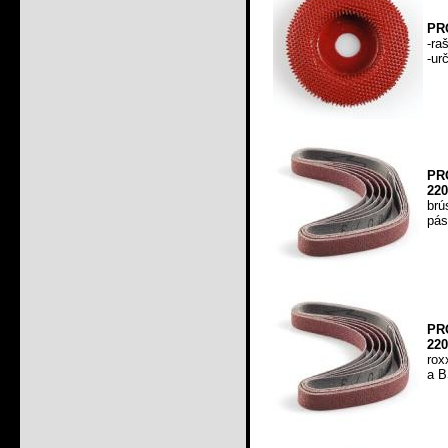
PR
-ra
-ur
PR
220
brú
pás
PR
220
rox
a B