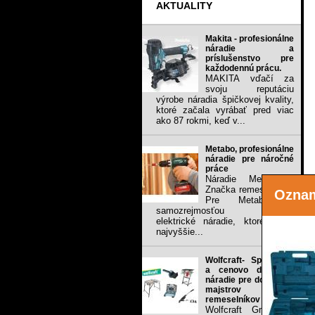
AKTUALITY
Makita - profesionálne
náradie a
príslušenstvo pre
každodennú prácu.
MAKITA vďačí za
svoju reputáciu
výrobe náradia špičkovej kvality,
ktoré začala vyrábať pred viac
ako 87 rokmi, keď v...
Metabo, profesionálne
náradie pre náročné
práce
Náradie Metabo -
Značka remeselníkov
Ozna
Pre Metabo je
samozrejmosťou vyrábať
elektrické náradie, ktoré spĺňa
najvyššie...
Wolfcraft- Spoľahlivé
a cenovo dostupné
náradie pre domacich
majstrov a
remeselníkov
Wolfcraft GmbH je