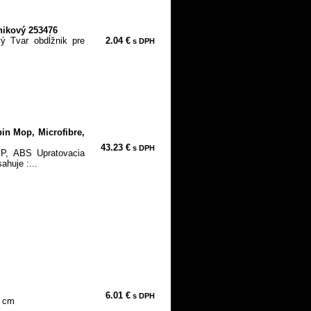
ikový 253476
 Tvar obdĺžnik pre
2.04 €
s DPH
n Mop, Microfibre,
43.23 €
s DPH
P, ABS Upratovacia
huje :...
6.01 €
s DPH
5 cm