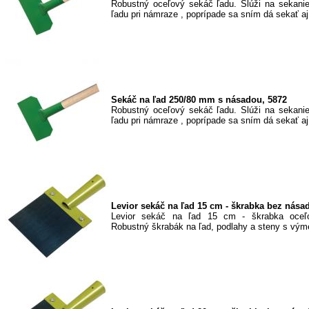
Robustný oceľový sekáč ľadu. Slúži na sekanie
ľadu pri námraze , poprípade sa sním dá sekať aj.
Sekáč na ľad 250/80 mm s násadou, 5872
Robustný oceľový sekáč ľadu. Slúži na sekanie
ľadu pri námraze , poprípade sa sním dá sekať aj.
Levior sekáč na ľad 15 cm - škrabka bez násad
Levior sekáč na ľad 15 cm - škrabka oceľ
Robustný škrabák na ľad, podlahy a steny s vým