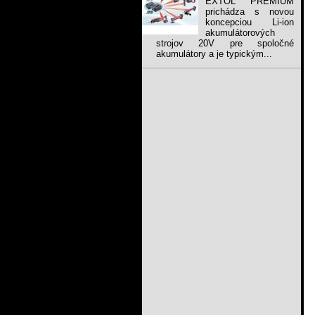
EXTOL PREMIUM
prichádza s novou
koncepciou Li-ion
akumulátorových
strojov 20V pre spoločné
akumulátory a je typickým...