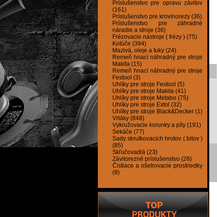
Príslušenstvo pre opravu závitov
(161)
Príslušenstvo pre krovinorezy (36)
Príslušenstvo pre záhradné
náradie a stroje (36)
Frézovacie nástroje ( frézy ) (75)
Kotúče (394)
Mazivá, oleje a tuky (24)
Remeň hnací náhradný pre stroje
Makita (15)
Remeň hnací náhradný pre stroje
Festool (3)
Uhlíky pre stroje Festool (5)
Uhlíky pre stroje Makita (41)
Uhlíky pre stroje Metabo (75)
Uhlíky pre stroje Extol (32)
Uhlíky pre stroje Black&Decker (1)
Vrtáky (848)
Vykružovacie korunky a píly (191)
Sekáče (77)
Sady skrutkovacích hrotov ( bitov )
(85)
Skľučovadlá (23)
Závitorezné príslušenstvo (28)
Čistiace a ošetrovacie prostriedky
(9)