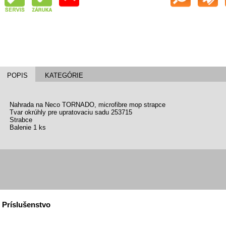
POPIS
KATEGÓRIE
Nahrada na Neco TORNADO, microfibre mop strapce
Tvar okrúhly pre upratovaciu sadu 253715
Strabce
Balenie 1 ks
Príslušenstvo