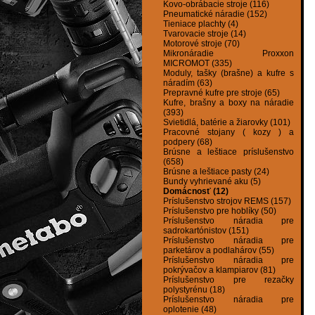
Kovo-obrábacie stroje (116)
Pneumatické náradie (152)
Tieniace plachty (4)
Tvarovacie stroje (14)
Motorové stroje (70)
Mikronáradie Proxxon
MICROMOT (335)
Moduly, tašky (brašne) a kufre s
náradím (63)
Prepravné kufre pre stroje (65)
Kufre, brašny a boxy na náradie
(393)
Svietidlá, batérie a žiarovky (101)
Pracovné stojany ( kozy ) a
podpery (68)
Brúsne a leštiace príslušenstvo
(658)
Brúsne a leštiace pasty (24)
Bundy vyhrievané aku (5)
Domácnosť (12)
Príslušenstvo strojov REMS (157)
Príslušenstvo pre hoblíky (50)
Príslušenstvo náradia pre
sadrokartónistov (151)
Príslušenstvo náradia pre
parketárov a podlahárov (55)
Príslušenstvo náradia pre
pokrývačov a klampiarov (81)
Príslušenstvo pre rezačky
polystyrénu (18)
Príslušenstvo náradia pre
oplotenie (48)