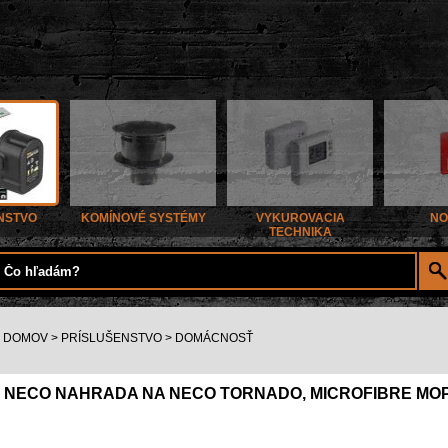
NSTVO
KOMÍNOVÉ SYSTÉMY
VYKUROVACIA
NO
TECHNIKA
DOMOV
>
PRÍSLUŠENSTVO
>
DOMÁCNOSŤ
NECO NAHRADA NA NECO TORNADO, MICROFIBRE MOP 