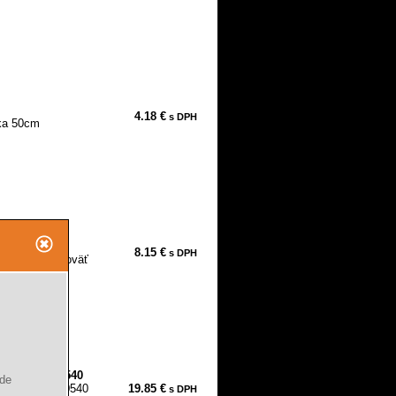
4.18 €
s DPH
žka 50cm
8.15 €
s DPH
 drevená rukoväť
, 500mm, 220540
ude
a, 500mm 220540
19.85 €
s DPH