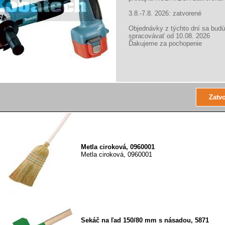
šírka 500 mm hliníková lišta hliníková rukoväť
3.8.-7.8. 2026: zatvorené
Objednávky z týchto dní sa budú
spracovávať od 10.08. 2026
Ďakujeme za pochopenie
Sekáč na ľad 20 cm s násadou, 60022
Robustný lakovaný oceľový sekáč ľadu. Hmotnos
Metla ciroková, 0960001
Metla ciroková, 0960001
Sekáč na ľad 150/80 mm s násadou, 5871