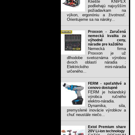
Kliešte KNIPEX
podliehajú najvyšším
požiadavkam na
výkon, ergonóniu a životnosť.
Orientujeme sa na nároky...
Proxxon - Zaručená
nemecká kvalita za
výhodné ceny,
náradie pre každého
Nemecká firma
Proxxon je už
dlhodobe svetoznáma výrobou
dvoch oblastí náradia :
Elektrického mini-náradia
určeného...
FERM - spoľahlivé a
cenovo dostupné
FERM je holandský
výrobca ručného
elektro-náradia.
Dynamika, sila,
premyslené inovácie výrobkov a
chuť neustále niečo...
Extol Premium share
20V Li-ion technology