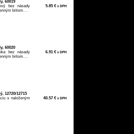
y, 60019
ový bez násady
5.85 €
s DPH
enným britom....
y, 60020
bka bez násady
6.91 €
s DPH
enným britom....
, 12720/12715
áciu s naloženým
40.57 €
s DPH
.