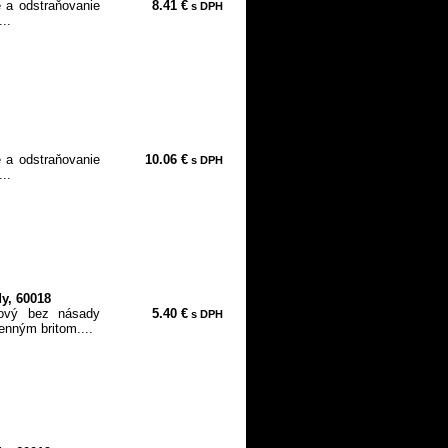
 a odstraňovanie
8.41 €
s DPH
..
 a odstraňovanie
10.06 €
s DPH
..
y, 60018
ový bez násady
5.40 €
s DPH
enným britom....