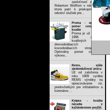
spoločnosť založená
Robertom Wolffom v roku 1949,
ktorá patrí k priekopníkom v
odvetví služieb pre...
Proma - optimálny
pomer ceny voči
kvalite
Proma je už od roku
1996 značkou
kvalitných
drevoobrábacích a
kovoobrábacích strojov .
Optimálny pomer ceny a
výkonu...
Rems, stále
zjednodušovať prácu
Už od založenia v
roku 1909 vyrába
REMS výrobky na
opracovávanie rúr,
predovšetkým pre inštalatérov a
kúrenárov....
Knipex - kvalita
náradia v
každodennom použití.