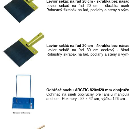
Levior sekáč na ľad 20 cm - škrabka bez násad
Levior sekáč na ľad 20 cm - škrabka oceľ
Robustný škrabák na ľad, podlahy a steny s vým
Levior sekáč na ľad 30 cm - škrabka bez násad
Levior sekáč na ľad 30 cm oceľový - škra
Robustný škrabák na ľad, podlahy a steny s vým
Odhŕňač snehu ARCTIC 820x420 mm obojručný
Odhŕňač na sneh obojručný pre ľahšiu manipul
snehom. Rozmery : 82 x 42 cm, výška 126 cm...