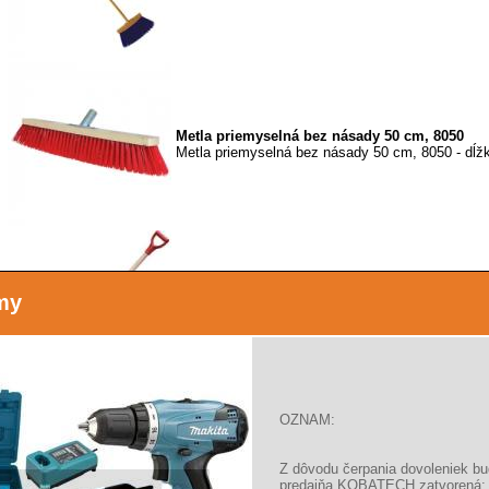
Metla priemyselná bez násady 50 cm, 8050
Metla priemyselná bez násady 50 cm, 8050 - dĺ
my
Odhŕňač na sneh plastový 500mm , 35883
Odhŕňač na sneh plastový 500mm 35883 500 mm
OZNAM:
Odhŕňač na sneh plastový Al lišta, Al násada
Z dôvodu čerpania dovoleniek b
Odhŕňač na sneh plastový Al lišta, Al násad
predajňa KOBATECH zatvorená: