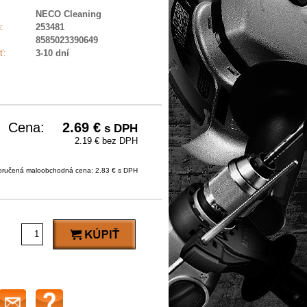
NECO Cleaning
:
253481
8585023390649
ť:
3-10 dní
Cena:
2.69
€
s DPH
2.19 € bez DPH
ručená maloobchodná cena: 2.83 € s DPH