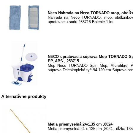
Neco Náhrada na Neco TORNADO mop, obdĺžn
Náhrada na Neco TORNADO, mop, obdĺžnikový
upratovaciu sadu 253715 Balenie 1 ks
NECO upratovacia súprava Mop TORNADO Spi
PP, ABS , 253715
Mop Neco TORNADO Spin Mop, Microfibre, P
súprava Teleskopická tyč 94-120 cm Súprava obsa
Alternatívne produkty
Metla priemyselná 24x135 cm ,8024
Metla priemyselná 24 x 135 cm ,8024 - dĺžka 13