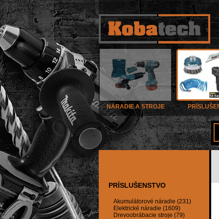
NÁRADIE A STROJE
PRÍSLUŠE
PRÍSLUŠENSTVO
Akumulátorové náradie (231)
Elektrické náradie (1609)
Drevoobrábacie stroje (79)