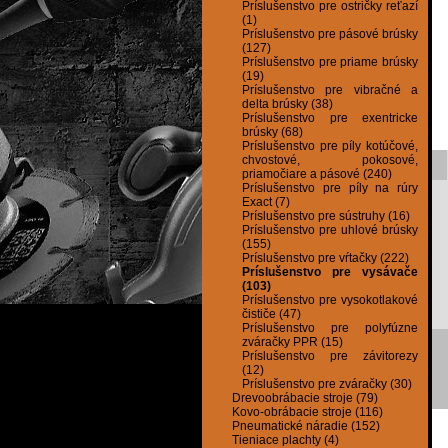
Príslušenstvo pre ostričky reťazí
(1)
Príslušenstvo pre pásové brúsky
(127)
Príslušenstvo pre priame brúsky
(19)
Príslušenstvo pre vibračné a
delta brúsky (38)
Príslušenstvo pre exentricke
brúsky (68)
Príslušenstvo pre píly kotúčové,
chvostové, pokosové,
priamočiare a pásové (240)
Príslušenstvo pre píly na rúry
Exact (7)
Príslušenstvo pre sústruhy (16)
Príslušenstvo pre uhlové brúsky
(155)
Príslušenstvo pre vŕtačky (222)
Príslušenstvo pre vysávače
(103)
Príslušenstvo pre vysokotlakové
čističe (47)
Príslušenstvo pre polyfúzne
zváračky PPR (15)
Príslušenstvo pre závitorezy
(12)
Príslušenstvo pre zváračky (30)
Drevoobrábacie stroje (79)
Kovo-obrábacie stroje (116)
Pneumatické náradie (152)
Tieniace plachty (4)