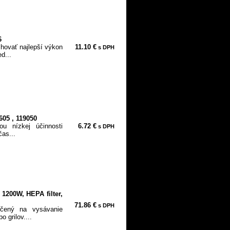
6
hovať najlepší výkon
11.10 €
s DPH
d...
605 , 119050
u nízkej účinnosti
6.72 €
s DPH
čas...
1200W, HEPA filter,
71.86 €
s DPH
čený na vysávanie
o grilov....