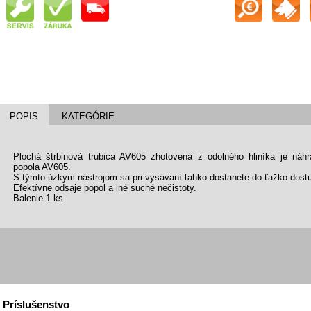
POPIS
KATEGÓRIE
Plochá štrbinová trubica AV605 zhotovená z odolného hliníka je ná
popola AV605.
S týmto úzkym nástrojom sa pri vysávaní ľahko dostanete do ťažko dost
Efektívne odsaje popol a iné suché nečistoty.
Balenie 1 ks
Príslušenstvo