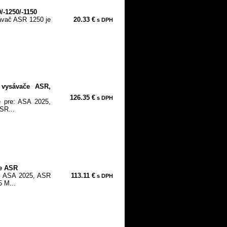
/-1250/-1150
sávač ASR 1250 je
20.33 €
s DPH
 vysávače ASR,
126.35 €
s DPH
e pre: ASA 2025,
SR...
če ASR
e: ASA 2025, ASR
113.11 €
s DPH
 M...