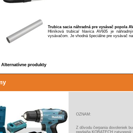
Trubica sacia náhradná pre vysávač popola AV
Hliníková trubica/ hlavica AV605 je náhradn
vysávačom. Je vhodná špeciálne pre vysávač na 
Alternatívne produkty
my
MAKITA Akumulátorový fukár ( dúchadlo ) DU
Kompaktný, ale veľmi výkonné dúchadlo s vys
vzduchu. Prietok vzduchu nastaviteľný variabilný
OZNAM:
Z dôvodu čerpania dovoleniek b
predajňa KOBATECH zatvorená: