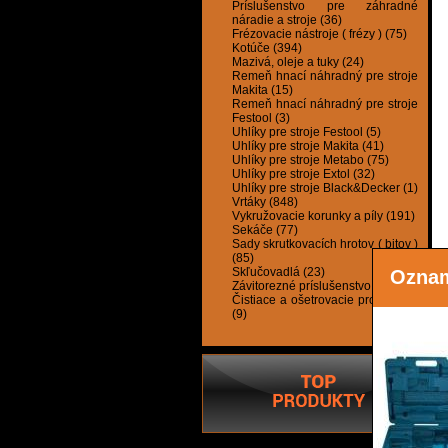
Príslušenstvo pre záhradné
náradie a stroje (36)
Frézovacie nástroje ( frézy ) (75)
Kotúče (394)
Mazivá, oleje a tuky (24)
Remeň hnací náhradný pre stroje
Makita (15)
Remeň hnací náhradný pre stroje
Festool (3)
Uhlíky pre stroje Festool (5)
Uhlíky pre stroje Makita (41)
Uhlíky pre stroje Metabo (75)
Uhlíky pre stroje Extol (32)
Uhlíky pre stroje Black&Decker (1)
Vrtáky (848)
Vykružovacie korunky a píly (191)
Sekáče (77)
Sady skrutkovacích hrotov ( bitov )
(85)
Skľučovadlá (23)
Ozna
Závitorezné príslušenstvo (28)
Čistiace a ošetrovacie prostriedky
(9)