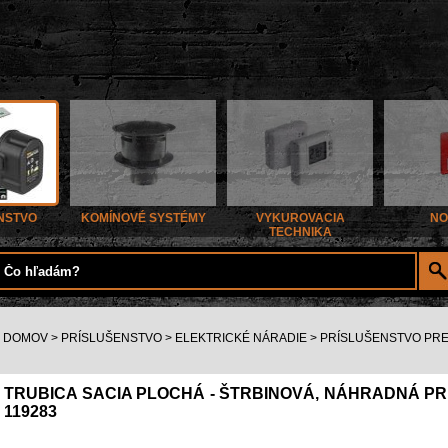
NSTVO
KOMÍNOVÉ SYSTÉMY
VYKUROVACIA
NO
TECHNIKA
DOMOV
>
PRÍSLUŠENSTVO
>
ELEKTRICKÉ NÁRADIE
>
PRÍSLUŠENSTVO PR
TRUBICA SACIA PLOCHÁ - ŠTRBINOVÁ, NÁHRADNÁ PR
119283