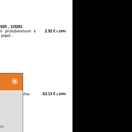
605 , 119281
ým príslušenstvom k
2.92 €
s DPH
popol...
B185Z
okou rýchlosťou
63.13 €
s DPH
m...
ude