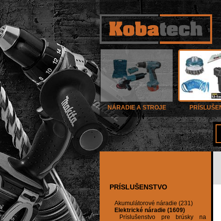
NÁRADIE A STROJE
PRÍSLUŠE
PRÍSLUŠENSTVO
Akumulátorové náradie (231)
Elektrické náradie (1609)
Príslušenstvo pre brúsky na