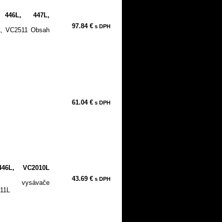
 446L, 447L,
97.84 €
s DPH
L, VC2511 Obsah
61.04 €
s DPH
446L, VC2010L
43.69 €
s DPH
a vysávače
11L