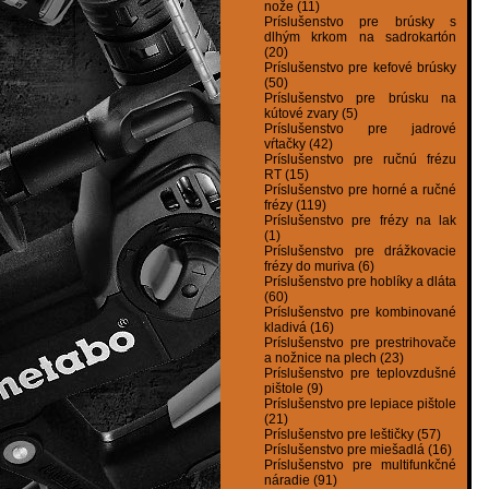
nože (11)
Príslušenstvo pre brúsky s
dlhým krkom na sadrokartón
(20)
Príslušenstvo pre kefové brúsky
(50)
Príslušenstvo pre brúsku na
kútové zvary (5)
Príslušenstvo pre jadrové
vŕtačky (42)
Príslušenstvo pre ručnú frézu
RT (15)
Príslušenstvo pre horné a ručné
frézy (119)
Príslušenstvo pre frézy na lak
(1)
Príslušenstvo pre drážkovacie
frézy do muriva (6)
Príslušenstvo pre hoblíky a dláta
(60)
Príslušenstvo pre kombinované
kladivá (16)
Príslušenstvo pre prestrihovače
a nožnice na plech (23)
Príslušenstvo pre teplovzdušné
pištole (9)
Príslušenstvo pre lepiace pištole
(21)
Príslušenstvo pre leštičky (57)
Príslušenstvo pre miešadlá (16)
Príslušenstvo pre multifunkčné
náradie (91)