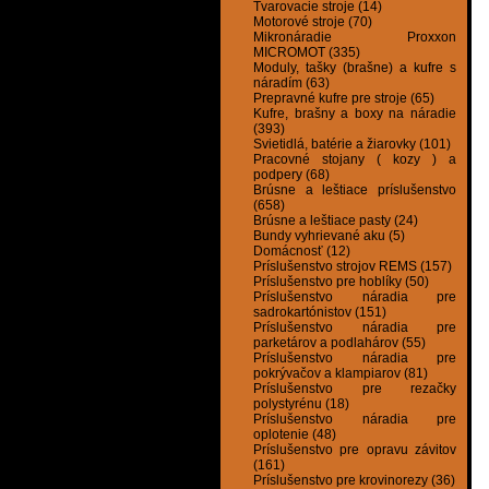
Tvarovacie stroje (14)
Motorové stroje (70)
Mikronáradie Proxxon
MICROMOT (335)
Moduly, tašky (brašne) a kufre s
náradím (63)
Prepravné kufre pre stroje (65)
Kufre, brašny a boxy na náradie
(393)
Svietidlá, batérie a žiarovky (101)
Pracovné stojany ( kozy ) a
podpery (68)
Brúsne a leštiace príslušenstvo
(658)
Brúsne a leštiace pasty (24)
Bundy vyhrievané aku (5)
Domácnosť (12)
Príslušenstvo strojov REMS (157)
Príslušenstvo pre hoblíky (50)
Príslušenstvo náradia pre
sadrokartónistov (151)
Príslušenstvo náradia pre
parketárov a podlahárov (55)
Príslušenstvo náradia pre
pokrývačov a klampiarov (81)
Príslušenstvo pre rezačky
polystyrénu (18)
Príslušenstvo náradia pre
oplotenie (48)
Príslušenstvo pre opravu závitov
(161)
Príslušenstvo pre krovinorezy (36)