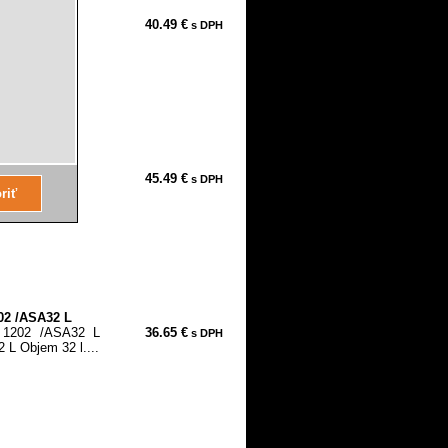
5 / ASR 2025
40.49 €
s DPH
a 5
HR 2050 M
45.49 €
s DPH
enia 5
202 /ASA32 L
A 1202 /ASA32 L
36.65 €
s DPH
L Objem 32 l....