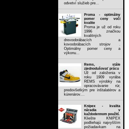
odvetví služieb pre...
Proma - optimálny
pomer ceny voči
kvalite
Proma je už od roku
1996 značkou
kvalitných
drevoobrábacích a
kovoobrábacích strojov .
Optimálny pomer ceny a
výkonu...
Rems, stále
zjednodušovať prácu
Už od založenia v
roku 1909 vyrába
REMS výrobky na
opracovávanie rúr,
predovšetkým pre inštalatérov a
kúrenárov....
Knipex - kvalita
náradia v
každodennom použití.
Kliešte KNIPEX
podliehajú najvyšším
požiadavkam na