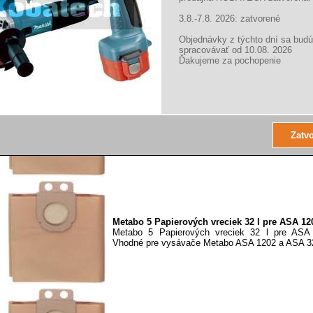
Metabo 5 Papierových vreciek 25 l pre ASA202
3.8.-7.8. 2026: zatvorené
Vhodné pre ASA 2025, ASR 2025 Jednotka baleni
Objednávky z týchto dní sa budú
spracovávať od 10.08. 2026
Ďakujeme za pochopenie
Metabo 5 Papierových vreciek 50 l pre ASR/S
Vhodné pre ASR 2050, SHR 2050 M Jednotka bal
Metabo 5 Papierových vreciek 32 l pre ASA 1
Metabo 5 Papierových vreciek 32 l pre AS
Vhodné pre vysávače Metabo ASA 1202 a ASA 32 