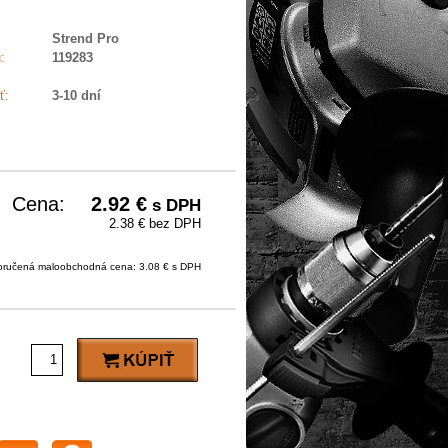
Strend Pro
:
119283
ť:
3-10 dní
Cena:
2.92
€
s DPH
2.38 € bez DPH
ručená maloobchodná cena: 3.08 € s DPH