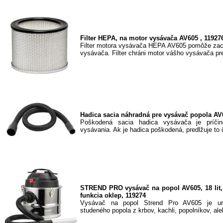
Filter HEPA, na motor vysávača AV605 , 11927
Filter motora vysávača HEPA AV605 pomôže zac
vysávača. Filter chráni motor vášho vysávača pre
Hadica sacia náhradná pre vysávač popola AV
Poškodená sacia hadica vysávača je príčino
vysávania. Ak je hadica poškodená, predlžuje to 
STREND PRO vysávač na popol AV605, 18 lit, 
funkcia oklep, 119274
Vysávač na popol Strend Pro AV605 je ur
studeného popola z krbov, kachli, popolníkov, aleb