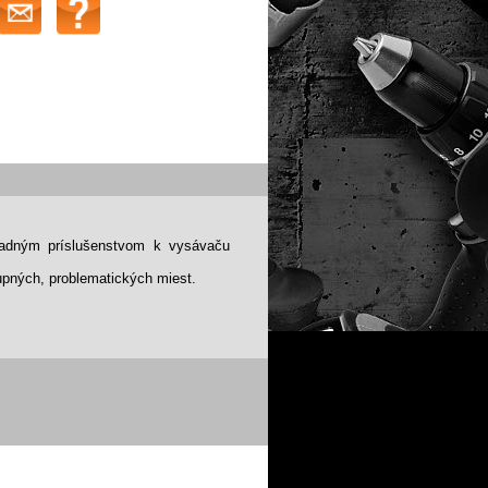
hradným príslušenstvom k vysávaču
upných, problematických miest.