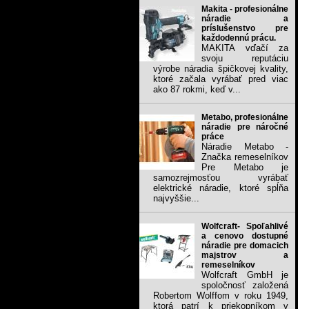
Makita - profesionálne
náradie a
príslušenstvo pre
každodennú prácu.
MAKITA vďačí za
svoju reputáciu
výrobe náradia špičkovej kvality,
ktoré začala vyrábať pred viac
ako 87 rokmi, keď v...
Metabo, profesionálne
náradie pre náročné
práce
Náradie Metabo -
Značka remeselníkov
Pre Metabo je
samozrejmosťou vyrábať
elektrické náradie, ktoré spĺňa
najvyššie...
Wolfcraft- Spoľahlivé
a cenovo dostupné
náradie pre domacich
majstrov a
remeselníkov
Wolfcraft GmbH je
spoločnosť založená
Robertom Wolffom v roku 1949,
ktorá patrí k priekopníkom v