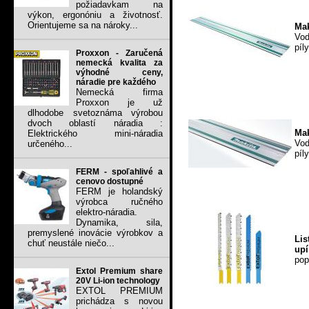
požiadavkam na
výkon, ergonóniu a životnosť.
Orientujeme sa na nároky...
Mak
Vod
píl
Proxxon - Zaručená
nemecká kvalita za
výhodné ceny,
náradie pre každého
Nemecká firma
Proxxon je už
dlhodobe svetoznáma výrobou
dvoch oblastí náradia :
Mak
Elektrického mini-náradia
Vod
určeného...
píl
FERM - spoľahlivé a
cenovo dostupné
FERM je holandský
výrobca ručného
elektro-náradia.
Dynamika, sila,
premyslené inovácie výrobkov a
Lis
chuť neustále niečo...
upí
pop
Extol Premium share
20V Li-ion technology
EXTOL PREMIUM
prichádza s novou