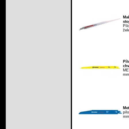
Ma
sto
Píl
žel
Pí
chv
MET
mm,
Met
píl
mm,