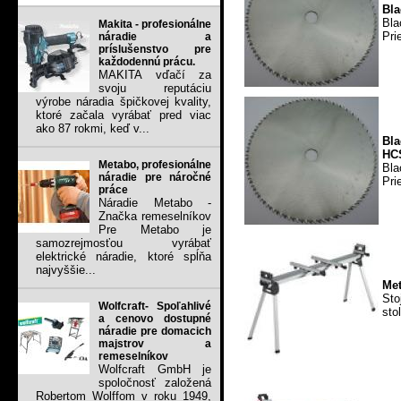
Bla
Bla
Makita - profesionálne
Pri
náradie a
príslušenstvo pre
každodennú prácu.
MAKITA vďačí za
svoju reputáciu
výrobe náradia špičkovej kvality,
ktoré začala vyrábať pred viac
ako 87 rokmi, keď v...
Bl
HC
Metabo, profesionálne
Bla
náradie pre náročné
Pri
práce
Náradie Metabo -
Značka remeselníkov
Pre Metabo je
samozrejmosťou vyrábať
elektrické náradie, ktoré spĺňa
najvyššie...
Met
Sto
Wolfcraft- Spoľahlivé
sto
a cenovo dostupné
náradie pre domacich
majstrov a
remeselníkov
Wolfcraft GmbH je
spoločnosť založená
Robertom Wolffom v roku 1949,