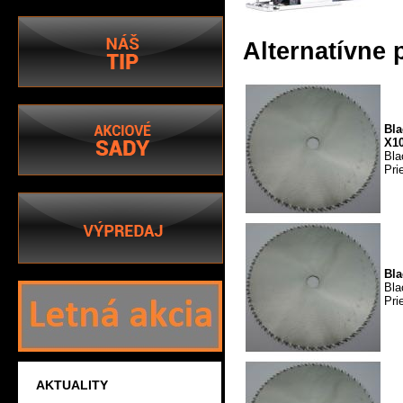
Alternatívne 
Bla
X1
Bla
Pri
Bla
Bla
Pri
AKTUALITY