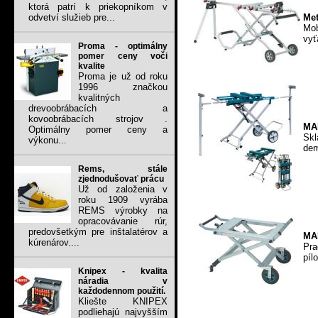
ktorá patrí k priekopníkom v
Met
odvetví služieb pre...
Mob
vyť
Proma - optimálny
pomer ceny voči
kvalite
Proma je už od roku
1996 značkou
kvalitných
drevoobrábacích a
kovoobrábacích strojov .
MAK
Optimálny pomer ceny a
Sk
výkonu...
dem
Rems, stále
zjednodušovať prácu
Už od založenia v
roku 1909 vyrába
REMS výrobky na
opracovávanie rúr,
predovšetkým pre inštalatérov a
MAK
kúrenárov....
Pra
píl
Knipex - kvalita
náradia v
každodennom použití.
Kliešte KNIPEX
podliehajú najvyšším