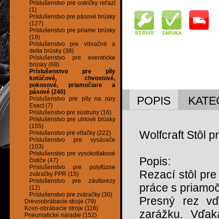
Príslušenstvo pre ostričky reťazí
(1)
Príslušenstvo pre pásové brúsky
(127)
Príslušenstvo pre priame brúsky
(19)
Príslušenstvo pre vibračné a
delta brúsky (38)
Príslušenstvo pre exentricke
brúsky (68)
Príslušenstvo pre píly
kotúčové, chvostové,
pokosové, priamočiare a
pásové (240)
POPIS
KATE
Príslušenstvo pre píly na rúry
Exact (7)
Príslušenstvo pre sústruhy (16)
Príslušenstvo pre uhlové brúsky
(155)
Wolfcraft Stôl 
Príslušenstvo pre vŕtačky (222)
Príslušenstvo pre vysávače
(103)
Príslušenstvo pre vysokotlakové
Popis:
čističe (47)
Príslušenstvo pre polyfúzne
Rezací stôl pre
zváračky PPR (15)
Príslušenstvo pre závitorezy
práce s priamoč
(12)
Príslušenstvo pre zváračky (30)
Presný rez vď
Drevoobrábacie stroje (79)
Kovo-obrábacie stroje (116)
zarážku. Vďak
Pneumatické náradie (152)