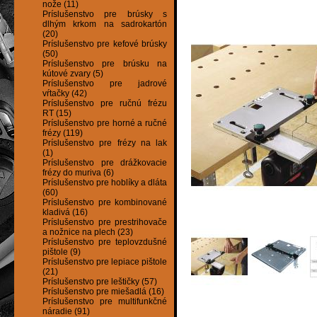
nože (11)
Príslušenstvo pre brúsky s
dlhým krkom na sadrokartón
(20)
Príslušenstvo pre kefové brúsky
(50)
Príslušenstvo pre brúsku na
kútové zvary (5)
Príslušenstvo pre jadrové
vŕtačky (42)
Príslušenstvo pre ručnú frézu
RT (15)
Príslušenstvo pre horné a ručné
frézy (119)
Príslušenstvo pre frézy na lak
(1)
Príslušenstvo pre drážkovacie
frézy do muriva (6)
Príslušenstvo pre hoblíky a dláta
(60)
Príslušenstvo pre kombinované
kladivá (16)
Príslušenstvo pre prestrihovače
a nožnice na plech (23)
Príslušenstvo pre teplovzdušné
pištole (9)
Príslušenstvo pre lepiace pištole
(21)
Príslušenstvo pre leštičky (57)
Príslušenstvo pre miešadlá (16)
Príslušenstvo pre multifunkčné
náradie (91)