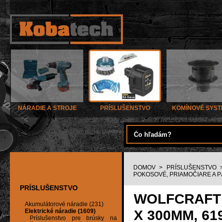
NÁRADIE A STROJE
PRÍSLUŠENSTVO
KOMÍNOVÉ SYS
DOMOV
>
PRÍSLUŠENSTVO
POKOSOVÉ, PRIAMOČIARE A 
PRÍSLUŠENSTVO
WOLFCRAFT 
Akumulátorové náradie (231)
X 300MM, 61
Elektrické náradie (1609)
Príslušenstvo pre brúsky na