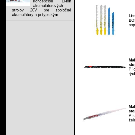
koncepciou Li-ion
akumulátorových
strojov 20V pre spoločné
akumulátory a je typickým...
Li
BO
pop
Ma
sto
Pí
rýc
Ma
sto
Píl
žel