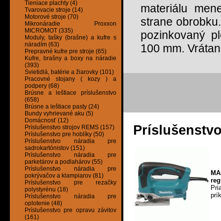
Tieniace plachty (4)
materiálu mene
Tvarovacie stroje (14)
Motorové stroje (70)
strane obrobku
Mikronáradie Proxxon
MICROMOT (335)
pozinkovaný pl
Moduly, tašky (brašne) a kufre s
náradím (63)
100 mm. Vrátan
Prepravné kufre pre stroje (65)
Kufre, brašny a boxy na náradie
(393)
Svietidlá, batérie a žiarovky (101)
Pracovné stojany ( kozy ) a
podpery (68)
Brúsne a leštiace príslušenstvo
(658)
Brúsne a leštiace pasty (24)
Bundy vyhrievané aku (5)
Domácnosť (12)
Príslušenstv
Príslušenstvo strojov REMS (157)
Príslušenstvo pre hoblíky (50)
Príslušenstvo náradia pre
sadrokartónistov (151)
Príslušenstvo náradia pre
parketárov a podlahárov (55)
Príslušenstvo náradia pre
MA
pokrývačov a klampiarov (81)
reg
Príslušenstvo pre rezačky
Pr
polystyrénu (18)
prí
Príslušenstvo náradia pre
oplotenie (48)
Príslušenstvo pre opravu závitov
(161)