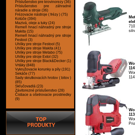
Príslušenstvo pre krovinorezy (36)
Príslušenstvo pre záhradné
náradie a stroje (36)
Frézovacie nástroje ( frézy ) (75)
Me
Kotúče (394)
ele
Mazivá, oleje a tuky (24)
710
Remeň hnací náhradný pre stroje
sil
Makita (15)
Remeň hnací náhradný pre stroje
Festool (3)
Uhlíky pre stroje Festool (5)
Uhlíky pre stroje Makita (41)
Uhlíky pre stroje Metabo (75)
Uhlíky pre stroje Extol (32)
Uhlíky pre stroje Black&Decker (1)
Wor
Vrtáky (848)
114
Vykružovacie korunky a píly (191)
Wor
Sekáče (77)
114
Sady skrutkovacích hrotov ( bitov )
(85)
Skľučovadlá (23)
Závitorezné príslušenstvo (28)
Čistiace a ošetrovacie prostriedky
(9)
Wo
113
Wor
Pri