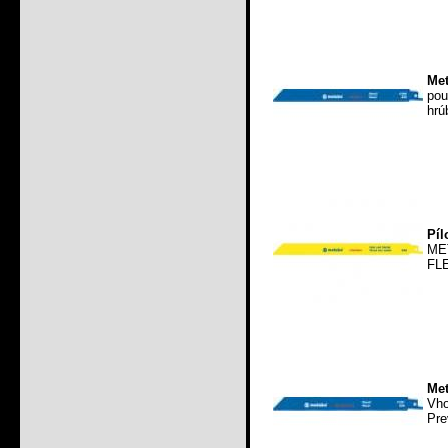
Met
pou
hrú
Píl
ME
FLE
Met
Vho
Pre