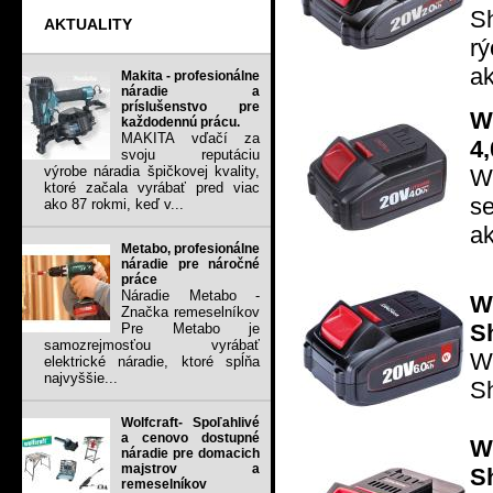
S
AKTUALITY
r
ak
Makita - profesionálne
náradie a
príslušenstvo pre
W
každodennú prácu.
MAKITA vďačí za
4,
svoju reputáciu
výrobe náradia špičkovej kvality,
Wo
ktoré začala vyrábať pred viac
s
ako 87 rokmi, keď v...
ak
Metabo, profesionálne
náradie pre náročné
práce
Náradie Metabo -
W
Značka remeselníkov
S
Pre Metabo je
samozrejmosťou vyrábať
W
elektrické náradie, ktoré spĺňa
najvyššie...
S
Wolfcraft- Spoľahlivé
a cenovo dostupné
W
náradie pre domacich
majstrov a
S
remeselníkov