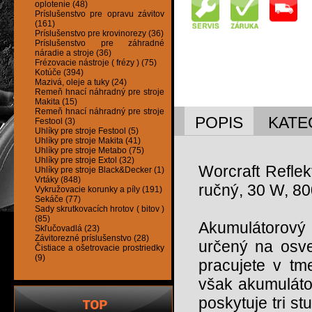
oplotenie (48)
Príslušenstvo pre opravu závitov
(161)
Príslušenstvo pre krovinorezy (36)
Príslušenstvo pre záhradné
náradie a stroje (36)
Frézovacie nástroje ( frézy ) (75)
Kotúče (394)
Mazivá, oleje a tuky (24)
Remeň hnací náhradný pre stroje
Makita (15)
Remeň hnací náhradný pre stroje
POPIS
KATE
Festool (3)
Uhlíky pre stroje Festool (5)
Uhlíky pre stroje Makita (41)
Uhlíky pre stroje Metabo (75)
Uhlíky pre stroje Extol (32)
Worcraft Refle
Uhlíky pre stroje Black&Decker (1)
Vrtáky (848)
ručný, 30 W, 8
Vykružovacie korunky a píly (191)
Sekáče (77)
Sady skrutkovacích hrotov ( bitov )
(85)
Akumulátorov
Skľučovadlá (23)
Závitorezné príslušenstvo (28)
určený na osve
Čistiace a ošetrovacie prostriedky
(9)
pracujete v tm
však akumulátor
poskytuje tri s