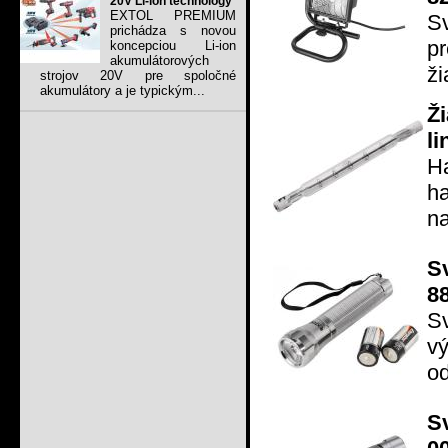
20V Li-ion technology
EXTOL PREMIUM
S
prichádza s novou
p
koncepciou Li-ion
akumulátorových
ži
strojov 20V pre spoločné
akumulátory a je typickým...
Ž
li
H
h
na
S
8
Sv
vý
od
S