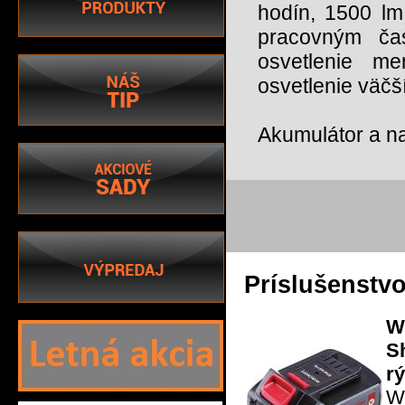
hodín, 1500 l
pracovným ča
osvetlenie m
osvetlenie väčš
Akumulátor a na
Príslušenstv
W
S
r
W