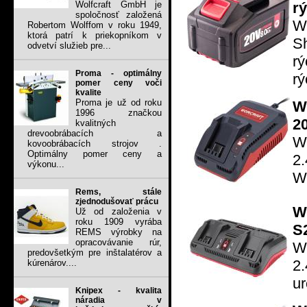
rý
Wolfcraft GmbH je
spoločnosť založená
W
Robertom Wolffom v roku 1949,
ktorá patrí k priekopníkom v
S
odvetví služieb pre...
r
Proma - optimálny
rý
pomer ceny voči
kvalite
Proma je už od roku
W
1996 značkou
20
kvalitných
drevoobrábacích a
Wo
kovoobrábacích strojov .
Optimálny pomer ceny a
2
výkonu...
Wo
Rems, stále
zjednodušovať prácu
W
Už od založenia v
roku 1909 vyrába
S
REMS výrobky na
opracovávanie rúr,
W
predovšetkým pre inštalatérov a
2.
kúrenárov....
ur
Knipex - kvalita
náradia v