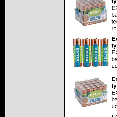
t
EX
b
t
ro
E
ty
EX
ba
úd
E
ty
EX
ba
úd
L