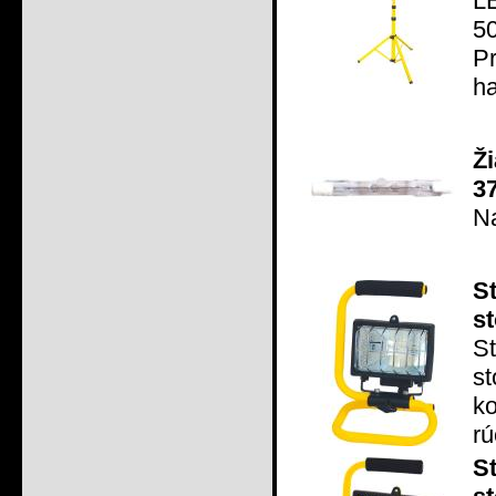
L
5
P
ha
Ž
3
N
S
s
S
st
k
rú
S