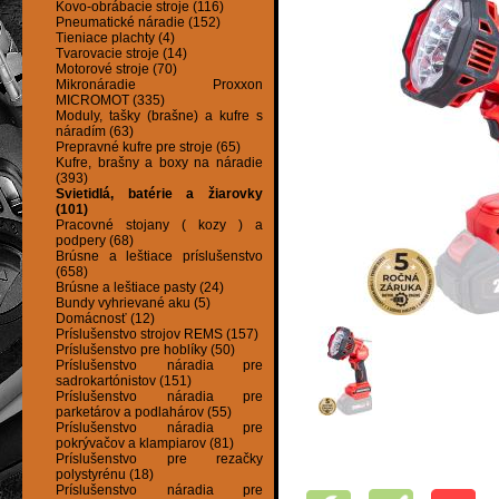
Kovo-obrábacie stroje (116)
Pneumatické náradie (152)
Tieniace plachty (4)
Tvarovacie stroje (14)
Motorové stroje (70)
Mikronáradie Proxxon
MICROMOT (335)
Moduly, tašky (brašne) a kufre s
náradím (63)
Prepravné kufre pre stroje (65)
Kufre, brašny a boxy na náradie
(393)
Svietidlá, batérie a žiarovky
(101)
Pracovné stojany ( kozy ) a
podpery (68)
Brúsne a leštiace príslušenstvo
(658)
Brúsne a leštiace pasty (24)
Bundy vyhrievané aku (5)
Domácnosť (12)
Príslušenstvo strojov REMS (157)
Príslušenstvo pre hoblíky (50)
Príslušenstvo náradia pre
sadrokartónistov (151)
Príslušenstvo náradia pre
parketárov a podlahárov (55)
Príslušenstvo náradia pre
pokrývačov a klampiarov (81)
Príslušenstvo pre rezačky
polystyrénu (18)
Príslušenstvo náradia pre