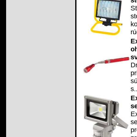
s
S
st
k
rú
E
o
s
Dr
p
sú
s.
E
s
E
s
p