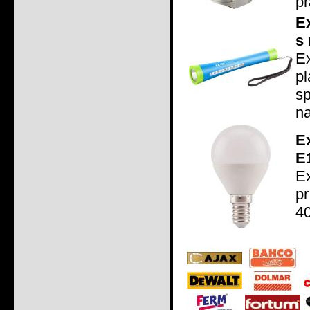
pr
Ex
s
E
p
s
na
E
E
Ex
p
40