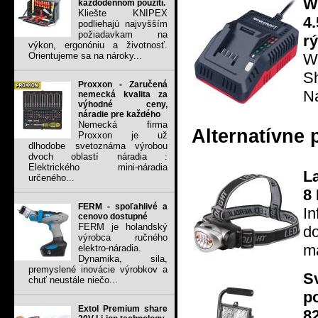
W
každodennom použití.
Kliešte KNIPEX
4
podliehajú najvyšším
požiadavkam na
r
výkon, ergonóniu a životnosť.
Wo
Orientujeme sa na nároky...
Sh
Proxxon - Zaručená
Na
nemecká kvalita za
výhodné ceny,
náradie pre každého
Nemecká firma
Alternatívne 
Proxxon je už
dlhodobe svetoznáma výrobou
dvoch oblastí náradia :
Elektrického mini-náradia
L
určeného...
8
FERM - spoľahlivé a
In
cenovo dostupné
FERM je holandský
do
výrobca ručného
ma
elektro-náradia.
Dynamika, sila,
premyslené inovácie výrobkov a
S
chuť neustále niečo...
p
Extol Premium share
8