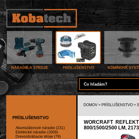
NÁRADIE A STROJE
PRÍSLUŠENSTVO
KOMÍNOVÉ SYS
DOMOV
>
PRÍSLUŠENSTVO
>
S
PRÍSLUŠENSTVO
WORCRAFT REFLEKTOR
800/1500/2500 LM, 217
Akumulátorové náradie (231)
Elektrické náradie (1609)
Drevoobrábacie stroje (79)