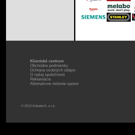
Klientské centrum
Obchodne podmienky
Ochrana osobných údajov
O našej spoločnosti
Reklamácia
Alternatívne riešenie sporov
© 2013 Kobatech, s.r.o.