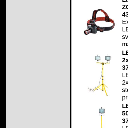
Z
4
E
L
s
ma
L
2
3
L
2
s
pr
L
5
3