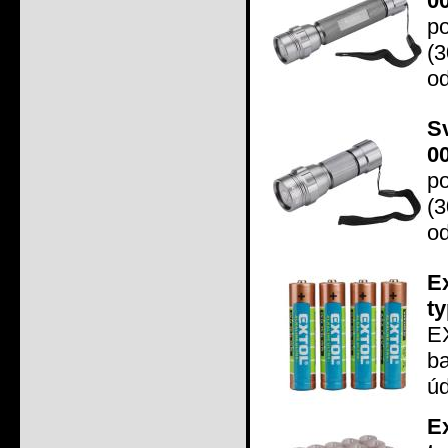
0
p
(3
od
S
0
p
(3
od
E
t
EX
ba
úd
E