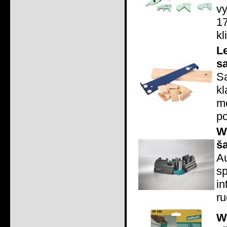
v
1
kl
L
s
S
kl
m
po
W
š
A
s
i
ru
W