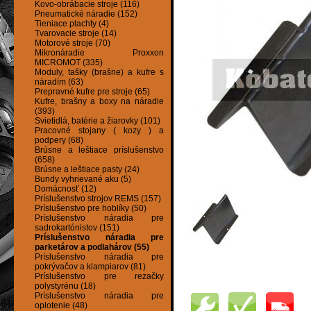
Kovo-obrábacie stroje (116)
Pneumatické náradie (152)
Tieniace plachty (4)
Tvarovacie stroje (14)
Motorové stroje (70)
Mikronáradie Proxxon
MICROMOT (335)
Moduly, tašky (brašne) a kufre s
náradím (63)
Prepravné kufre pre stroje (65)
Kufre, brašny a boxy na náradie
(393)
Svietidlá, batérie a žiarovky (101)
Pracovné stojany ( kozy ) a
podpery (68)
Brúsne a leštiace príslušenstvo
(658)
Brúsne a leštiace pasty (24)
Bundy vyhrievané aku (5)
Domácnosť (12)
Príslušenstvo strojov REMS (157)
Príslušenstvo pre hoblíky (50)
Príslušenstvo náradia pre
sadrokartónistov (151)
Príslušenstvo náradia pre
parketárov a podlahárov (55)
Príslušenstvo náradia pre
pokrývačov a klampiarov (81)
Príslušenstvo pre rezačky
polystyrénu (18)
Príslušenstvo náradia pre
oplotenie (48)