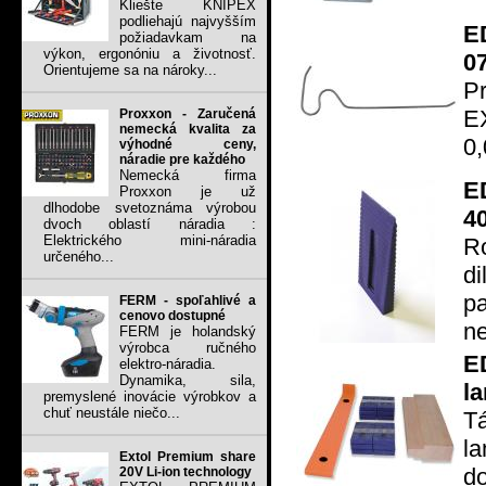
Kliešte KNIPEX
podliehajú najvyšším
E
požiadavkam na
výkon, ergonóniu a životnosť.
0
Orientujeme sa na nároky...
P
E
Proxxon - Zaručená
nemecká kvalita za
0
výhodné ceny,
náradie pre každého
Nemecká firma
E
Proxxon je už
dlhodobe svetoznáma výrobou
4
dvoch oblastí náradia :
Elektrického mini-náradia
R
určeného...
d
p
FERM - spoľahlivé a
cenovo dostupné
ne
FERM je holandský
výrobca ručného
E
elektro-náradia.
Dynamika, sila,
l
premyslené inovácie výrobkov a
chuť neustále niečo...
Tá
l
Extol Premium share
d
20V Li-ion technology