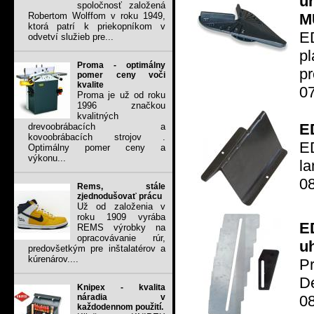
un
spoločnosť založená
M
Robertom Wolffom v roku 1949,
ktorá patrí k priekopníkom v
E
odvetví služieb pre...
pl
Proma - optimálny
p
pomer ceny voči
kvalite
07
Proma je už od roku
1996 značkou
kvalitných
E
drevoobrábacích a
kovoobrábacích strojov .
E
Optimálny pomer ceny a
výkonu...
la
0
Rems, stále
zjednodušovať prácu
Už od založenia v
roku 1909 vyrába
E
REMS výrobky na
opracovávanie rúr,
u
predovšetkým pre inštalatérov a
kúrenárov....
Pr
D
Knipex - kvalita
08
náradia v
každodennom použití.