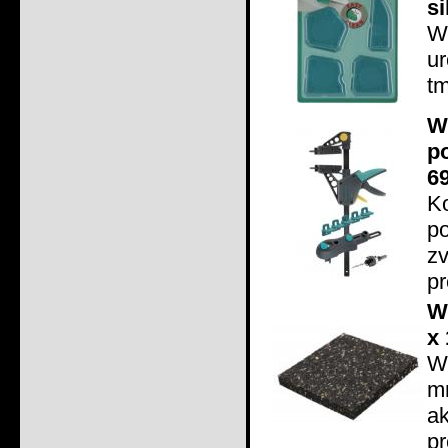
si
Wo
u
tm
W
p
6
K
p
z
pr
W
x
Wo
m
a
pr