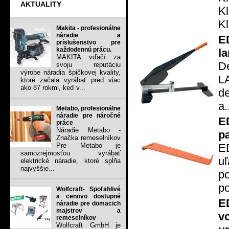
AKTUALITY
K
K
Makita - profesionálne
náradie a
E
príslušenstvo pre
každodennú prácu.
l
MAKITA vďačí za
De
svoju reputáciu
výrobe náradia špičkovej kvality,
L
ktoré začala vyrábať pred viac
ako 87 rokmi, keď v...
de
a.
Metabo, profesionálne
náradie pre náročné
E
práce
Náradie Metabo -
p
Značka remeselníkov
E
Pre Metabo je
samozrejmosťou vyrábať
u
elektrické náradie, ktoré spĺňa
najvyššie...
po
po
Wolfcraft- Spoľahlivé
a cenovo dostupné
E
náradie pre domacich
majstrov a
v
remeselníkov
Wolfcraft GmbH je