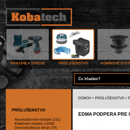
NÁRADIE A STROJE
PRÍSLUŠENSTVO
KOMÍNOVÉ SYS
DOMOV
>
PRÍSLUŠENSTVO
>
PRÍSLUŠENSTVO
EDMA PODPERA PRE 0
Akumulátorové náradie (231)
Elektrické náradie (1609)
Drevoobrábacie stroje (79)