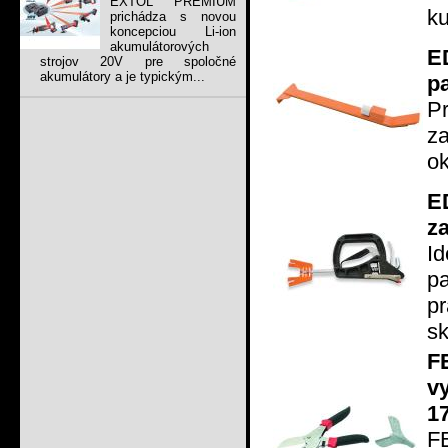
EXTOL PREMIUM
ku
prichádza s novou
koncepciou Li-ion
akumulátorových
E
strojov 20V pre spoločné
akumulátory a je typickým...
p
Pr
za
ok
E
z
I
pa
p
sk
F
v
1
F