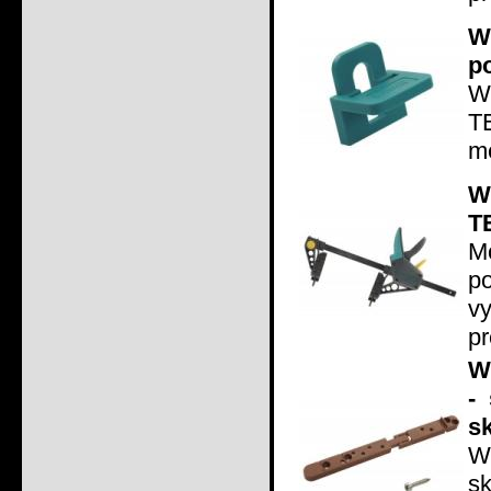
W
p
W
T
me
W
T
M
p
vy
pr
W
-
s
W
s