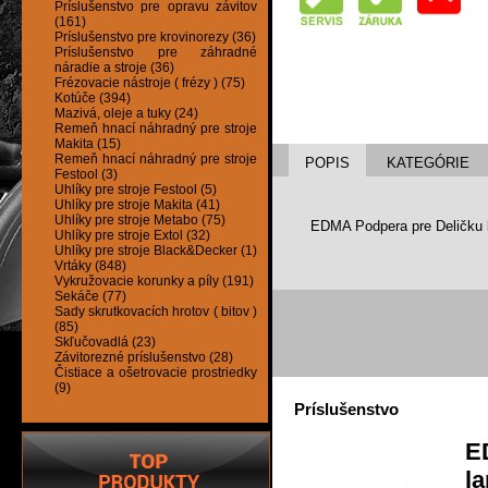
Príslušenstvo pre opravu závitov
(161)
Príslušenstvo pre krovinorezy (36)
Príslušenstvo pre záhradné
náradie a stroje (36)
Frézovacie nástroje ( frézy ) (75)
Kotúče (394)
Mazivá, oleje a tuky (24)
Remeň hnací náhradný pre stroje
Makita (15)
Remeň hnací náhradný pre stroje
POPIS
KATEGÓRIE
Festool (3)
Uhlíky pre stroje Festool (5)
Uhlíky pre stroje Makita (41)
Uhlíky pre stroje Metabo (75)
EDMA Podpera pre Deličku 
Uhlíky pre stroje Extol (32)
Uhlíky pre stroje Black&Decker (1)
Vrtáky (848)
Vykružovacie korunky a píly (191)
Sekáče (77)
Sady skrutkovacích hrotov ( bitov )
(85)
Skľučovadlá (23)
Závitorezné príslušenstvo (28)
Čistiace a ošetrovacie prostriedky
(9)
Príslušenstvo
E
l