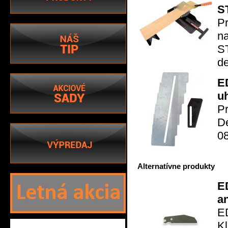
S
P
n
S
de
E
u
P
D
08
Alternatívne produkty
E
a
E
K