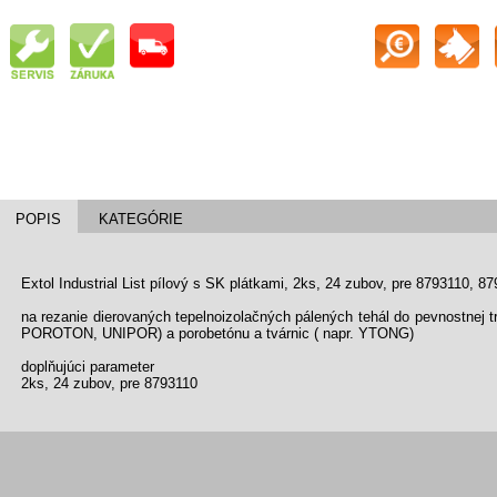
POPIS
KATEGÓRIE
Extol Industrial List pílový s SK plátkami, 2ks, 24 zubov, pre 8793110, 8
na rezanie dierovaných tepelnoizolačných pálených tehál do pevnostne
POROTON, UNIPOR) a porobetónu a tvárnic ( napr. YTONG)
doplňujúci parameter
2ks, 24 zubov, pre 8793110