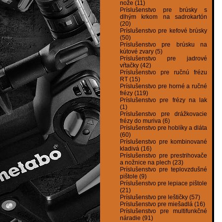
nože (11)
Príslušenstvo pre brúsky s
dlhým krkom na sadrokartón
(20)
Príslušenstvo pre kefové brúsky
(50)
Príslušenstvo pre brúsku na
kútové zvary (5)
Príslušenstvo pre jadrové
vŕtačky (42)
Príslušenstvo pre ručnú frézu
RT (15)
Príslušenstvo pre horné a ručné
frézy (119)
Príslušenstvo pre frézy na lak
(1)
Príslušenstvo pre drážkovacie
frézy do muriva (6)
Príslušenstvo pre hoblíky a dláta
(60)
Príslušenstvo pre kombinované
kladivá (16)
Príslušenstvo pre prestrihovače
a nožnice na plech (23)
Príslušenstvo pre teplovzdušné
pištole (9)
Príslušenstvo pre lepiace pištole
(21)
Príslušenstvo pre leštičky (57)
Príslušenstvo pre miešadlá (16)
Príslušenstvo pre multifunkčné
náradie (91)