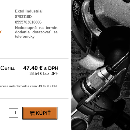
Extol Industrial
:
8793110D
8595703610806
Nedostupné na termín
ť:
dodania dotazovať sa
telefonicky
Cena:
47.40
€
s DPH
38.54 € bez DPH
učená maloobchodná cena: 49.89 € s DPH