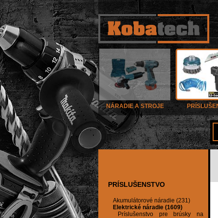
NÁRADIE A STROJE
PRÍSLUŠE
PRÍSLUŠENSTVO
Akumulátorové náradie (231)
Elektrické náradie (1609)
Príslušenstvo pre brúsky na