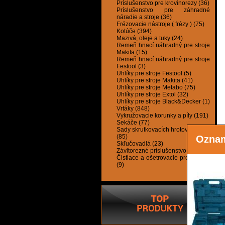
Príslušenstvo pre krovinorezy (36)
Príslušenstvo pre záhradné
náradie a stroje (36)
Frézovacie nástroje ( frézy ) (75)
Kotúče (394)
Mazivá, oleje a tuky (24)
Remeň hnací náhradný pre stroje
Makita (15)
Remeň hnací náhradný pre stroje
Festool (3)
Uhlíky pre stroje Festool (5)
Uhlíky pre stroje Makita (41)
Uhlíky pre stroje Metabo (75)
Uhlíky pre stroje Extol (32)
Uhlíky pre stroje Black&Decker (1)
Vrtáky (848)
Vykružovacie korunky a píly (191)
Sekáče (77)
Sady skrutkovacích hrotov ( bitov )
(85)
Ozna
Skľučovadlá (23)
Závitorezné príslušenstvo (28)
Čistiace a ošetrovacie prostriedky
(9)