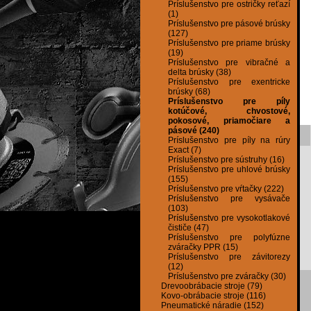
Príslušenstvo pre ostričky reťazí
(1)
Príslušenstvo pre pásové brúsky
(127)
Príslušenstvo pre priame brúsky
(19)
Príslušenstvo pre vibračné a
delta brúsky (38)
Príslušenstvo pre exentricke
brúsky (68)
Príslušenstvo pre píly
kotúčové, chvostové,
pokosové, priamočiare a
pásové (240)
Príslušenstvo pre píly na rúry
Exact (7)
Príslušenstvo pre sústruhy (16)
Príslušenstvo pre uhlové brúsky
(155)
Príslušenstvo pre vŕtačky (222)
Príslušenstvo pre vysávače
(103)
Príslušenstvo pre vysokotlakové
čističe (47)
Príslušenstvo pre polyfúzne
zváračky PPR (15)
Príslušenstvo pre závitorezy
(12)
Príslušenstvo pre zváračky (30)
Drevoobrábacie stroje (79)
Kovo-obrábacie stroje (116)
Pneumatické náradie (152)