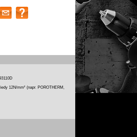
793110D
j triedy 12N/mm² (napr. POROTHERM,