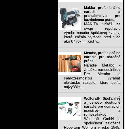
Makita - profesionálne
náradie a
príslušenstvo pre
každodennú prácu.
MAKITA vďačí za
svoju reputáciu
výrobe náradia špičkovej kvality,
ktoré začala vyrábať pred viac
ako 87 rokmi, keď v...
Metabo, profesionálne
náradie pre náročné
práce
Náradie Metabo -
Značka remeselníkov
Pre Metabo je
samozrejmosťou vyrábať
elektrické náradie, ktoré spĺňa
najvyššie...
Wolfcraft- Spoľahlivé
a cenovo dostupné
náradie pre domacich
majstrov a
remeselníkov
Wolfcraft GmbH je
spoločnosť založená
Robertom Wolffom v roku 1949,