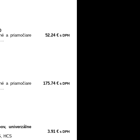
0
né a priamočiare
52.24 €
s DPH
...
né a priamočiare
175.74 €
s DPH
...
ov, univerzálne
3.91 €
s DPH
S, HCS