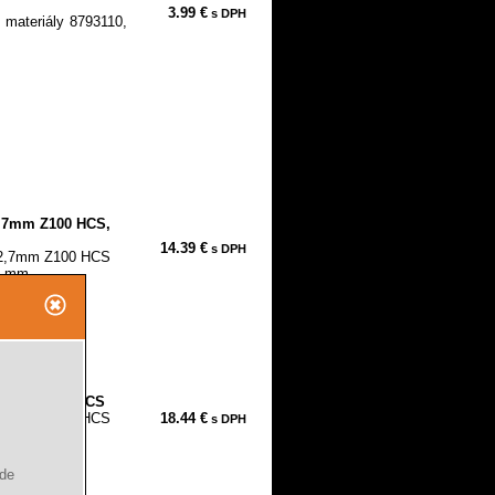
3.99 €
s DPH
é materiály 8793110,
2,7mm Z100 HCS,
14.39 €
s DPH
12,7mm Z100 HCS
 mm....
6,0mm Z100 HCS
16,0mm Z100 HCS
18.44 €
s DPH
 mm....
ude