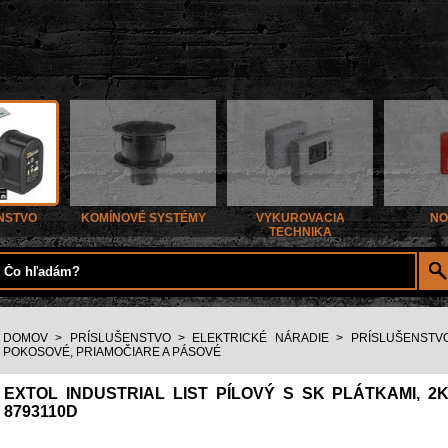
NSTVO
KOMÍNOVÉ SYSTÉMY
VYKUROVACIA
NO
TECHNIKA
DOMOV
>
PRÍSLUŠENSTVO
>
ELEKTRICKÉ NÁRADIE
>
PRÍSLUŠENSTV
POKOSOVÉ, PRIAMOČIARE A PÁSOVÉ
EXTOL INDUSTRIAL LIST PÍLOVÝ S SK PLÁTKAMI, 2KS
8793110D