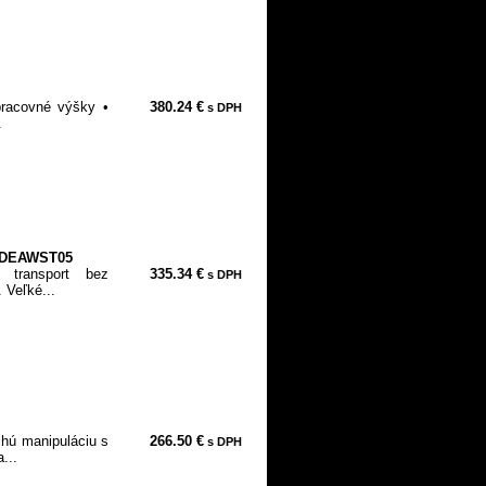
 pracovné výšky •
380.24 €
s DPH
.
y DEAWST05
 transport bez
335.34 €
s DPH
 Veľké...
chú manipuláciu s
266.50 €
s DPH
...