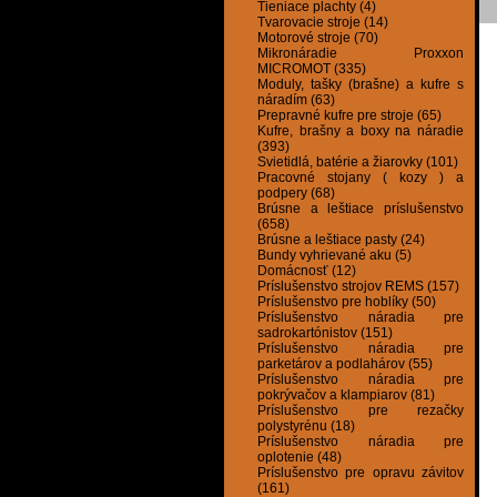
Tieniace plachty (4)
Tvarovacie stroje (14)
Motorové stroje (70)
Mikronáradie Proxxon
MICROMOT (335)
Moduly, tašky (brašne) a kufre s
náradím (63)
Prepravné kufre pre stroje (65)
Kufre, brašny a boxy na náradie
(393)
Svietidlá, batérie a žiarovky (101)
Pracovné stojany ( kozy ) a
podpery (68)
Brúsne a leštiace príslušenstvo
(658)
Brúsne a leštiace pasty (24)
Bundy vyhrievané aku (5)
Domácnosť (12)
Príslušenstvo strojov REMS (157)
Príslušenstvo pre hoblíky (50)
Príslušenstvo náradia pre
sadrokartónistov (151)
Príslušenstvo náradia pre
parketárov a podlahárov (55)
Príslušenstvo náradia pre
pokrývačov a klampiarov (81)
Príslušenstvo pre rezačky
polystyrénu (18)
Príslušenstvo náradia pre
oplotenie (48)
Príslušenstvo pre opravu závitov
(161)