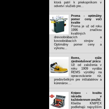
ktorá patrí k priekopníkom v
odvetví služieb pre...
Proma - optimálny
pomer ceny voči
kvalite
Proma je už od roku
1996 značkou
kvalitných
drevoobrábacích a
kovoobrábacích strojov .
Optimálny pomer ceny a
výkonu...
Rems, stále
zjednodušovať prácu
Už od založenia v
roku 1909 vyrába
REMS výrobky na
opracovávanie rúr,
predovšetkým pre inštalatérov a
kúrenárov....
Knipex - kvalita
náradia v
každodennom použití.
Kliešte KNIPEX
podliehajú najvyšším