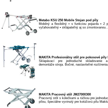
Metabo KSU 250 Mobile Stojan pod píly
Mobilný a flexibilný • s funkciou pojazdu • 2
vyťahovateľný • sklápateľný aj so zmontovanou..
MAKITA Profesionálny stôl pre pokosové píl
Sklapávací pre jednoduché skladovanie a
demontáže stroja. Bočné, nastaviteľné rozšírenia.
MAKITA Pracovný stôl JM27000300
Pracovný stôl s kolečkami a rúčkou pre jednodu
pílou, špeciálne vyvinutý pre kotúčovú pílu Makita