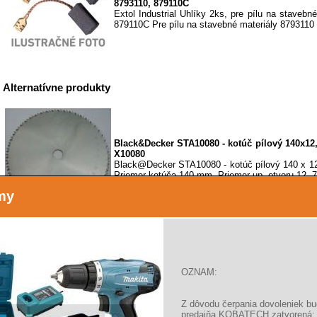
8793110, 879110C
Extol Industrial Uhlíky 2ks, pre pílu na stavebn
879110C Pre pílu na stavebné materiály 8793110
Alternatívne produkty
Black&Decker STA10080 - kotúč pílový 140x1
X10080
Black@Decker STA10080 - kotúč pílový 140 x 
Priemer kotúča 140 mm. Priemer up. otvoru 12, 7
my
Black&Decker STA10290 - kotúč pílový 170x1
Black@Decker STA10290 - kotúč pílový 170 x 
OZNAM:
Priemer kotúča 170 mm. Priemer up. otvoru 16,0
Z dôvodu čerpania dovoleniek b
predajňa KOBATECH zatvorená: