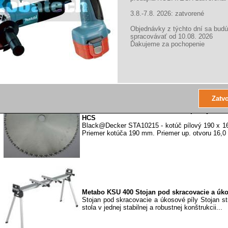
3.8.-7.8. 2026: zatvorené
Objednávky z týchto dní sa budú
Black&Decker X10205 - kotúč pílový 184x16,
spracovávať od 10.08. 2026
Black@Decker X10205 - kotúč pílový 184 x 
Ďakujeme za pochopenie
Priemer kotúča 184 mm. Priemer up. otvoru 16,0
Black&Decker STA10215 - kotúč pílový 190
HCS
Black@Decker STA10215 - kotúč pílový 190 x 
Priemer kotúča 190 mm. Priemer up. otvoru 16,0
Metabo KSU 400 Stojan pod skracovacie a úko
Stojan pod skracovacie a úkosové píly Stojan str
stola v jednej stabilnej a robustnej konštrukcii...