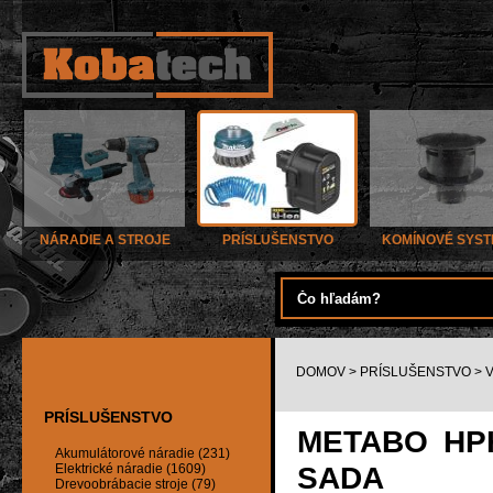
NÁRADIE A STROJE
PRÍSLUŠENSTVO
KOMÍNOVÉ SYS
DOMOV
>
PRÍSLUŠENSTVO
>
PRÍSLUŠENSTVO
METABO HP
Akumulátorové náradie (231)
SADA
Elektrické náradie (1609)
Drevoobrábacie stroje (79)