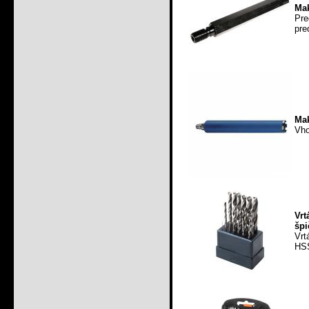
Mak
Pre
pre
Mak
Vho
Vrt
špi
Vrt
HS