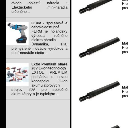
dvoch oblastí náradia :
Pre
Elektrického mini-náradia
pre
určeného...
FERM - spoľahlivé a
cenovo dostupné
FERM je holandský
výrobca ručného
elektro-náradia.
Mak
Dynamika, sila,
Pre
premyslené inovácie výrobkov a
pre
chuť neustále niečo...
Extol Premium share
20V Li-ion technology
EXTOL PREMIUM
prichádza s novou
koncepciou Li-ion
akumulátorových
Mak
strojov 20V pre spoločné
Pre
akumulátory a je typickým...
pre