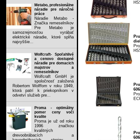
HSS
Metabo, profesionálne
náradie pre náročné
práce
Náradie Metabo -
Značka remeselníkov
Pre Metabo je
samozrejmosťou vyrábať
Pr
elektrické náradie, ktoré spĺňa
die
najvyššie...
Pro
HSS
Wolfcraft- Spoľahlivé
a cenovo dostupné
náradie pre domacich
majstrov a
remeselníkov
Wolfcraft GmbH je
spoločnosť založená
Pro
Robertom Wolffom v roku 1949,
606
ktorá patrí k priekopníkom v
Pro
odvetví služieb pre...
ECO
Proma - optimálny
pomer ceny voči
kvalite
Proma je už od roku
1996 značkou
kvalitných
Pr
drevoobrábacích a
606
kovoobrábacích strojov .