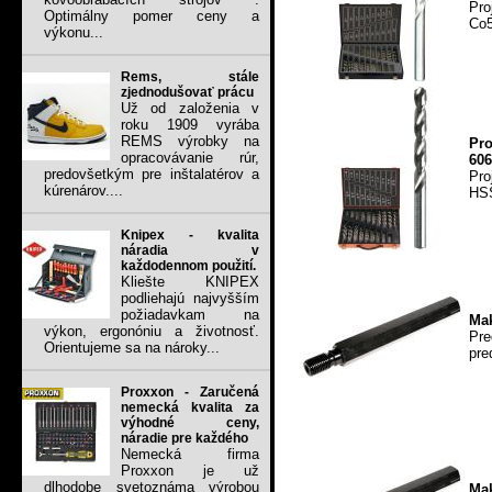
Pro
Optimálny pomer ceny a
Co5
výkonu...
Rems, stále
zjednodušovať prácu
Už od založenia v
roku 1909 vyrába
REMS výrobky na
Pr
opracovávanie rúr,
606
predovšetkým pre inštalatérov a
Pro
kúrenárov....
HSS
Knipex - kvalita
náradia v
každodennom použití.
Kliešte KNIPEX
podliehajú najvyšším
požiadavkam na
Mak
výkon, ergonóniu a životnosť.
Pre
Orientujeme sa na nároky...
pre
Proxxon - Zaručená
nemecká kvalita za
výhodné ceny,
náradie pre každého
Nemecká firma
Proxxon je už
dlhodobe svetoznáma výrobou
Mak