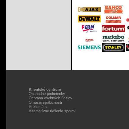
Klientské centrum
Obchodne podmienky
Ochrana osobných údajov
O našej spoločnosti
Reklamácia
Alternatívne riešenie sporov