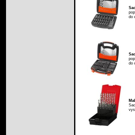
Sad
pop
do 
Sad
pop
do 
Mak
Sa
vys