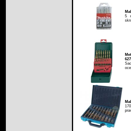
Mak
5 
skr
Me
627
Sad
oce
Mak
170
pra