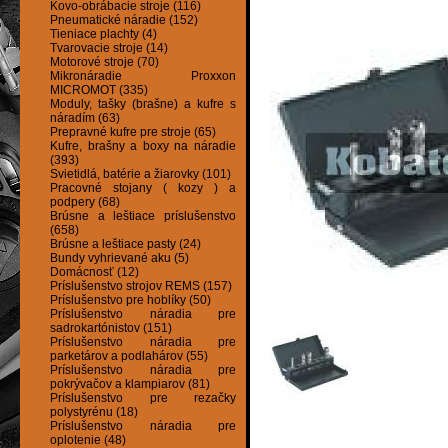
Kovo-obrábacie stroje (116)
Pneumatické náradie (152)
Tieniace plachty (4)
Tvarovacie stroje (14)
Motorové stroje (70)
Mikronáradie Proxxon
MICROMOT (335)
Moduly, tašky (brašne) a kufre s
náradím (63)
Prepravné kufre pre stroje (65)
Kufre, brašny a boxy na náradie
(393)
Svietidlá, batérie a žiarovky (101)
Pracovné stojany ( kozy ) a
podpery (68)
Brúsne a leštiace príslušenstvo
(658)
Brúsne a leštiace pasty (24)
Bundy vyhrievané aku (5)
Domácnosť (12)
Príslušenstvo strojov REMS (157)
Príslušenstvo pre hoblíky (50)
Príslušenstvo náradia pre
sadrokartónistov (151)
Príslušenstvo náradia pre
parketárov a podlahárov (55)
Príslušenstvo náradia pre
pokrývačov a klampiarov (81)
Príslušenstvo pre rezačky
polystyrénu (18)
Príslušenstvo náradia pre
oplotenie (48)