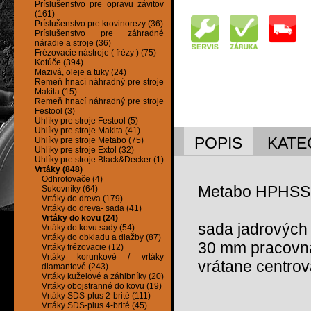
Príslušenstvo pre opravu závitov
(161)
Príslušenstvo pre krovinorezy (36)
Príslušenstvo pre záhradné
náradie a stroje (36)
Frézovacie nástroje ( frézy ) (75)
Kotúče (394)
Mazivá, oleje a tuky (24)
Remeň hnací náhradný pre stroje
Makita (15)
Remeň hnací náhradný pre stroje
Festool (3)
Uhlíky pre stroje Festool (5)
Uhlíky pre stroje Makita (41)
POPIS
KATE
Uhlíky pre stroje Metabo (75)
Uhlíky pre stroje Extol (32)
Uhlíky pre stroje Black&Decker (1)
Vrtáky (848)
Odhrotovače (4)
Metabo HPHSS j
Sukovníky (64)
Vrtáky do dreva (179)
Vrtáky do dreva- sada (41)
Vrtáky do kovu (24)
sada jadrových
Vrtáky do kovu sady (54)
Vrtáky do obkladu a dlažby (87)
30 mm pracovná
Vrtáky frézovacie (12)
Vrtáky korunkové / vrtáky
vrátane centrov
diamantové (243)
Vrtáky kuželové a záhlbníky (20)
Vrtáky obojstranné do kovu (19)
Vrtáky SDS-plus 2-brité (111)
Vrtáky SDS-plus 4-brité (45)