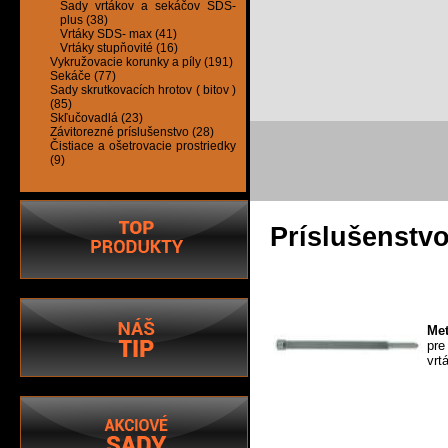
Sady vrtákov a sekáčov SDS-
plus (38)
Vrtáky SDS- max (41)
Vrtáky stupňovité (16)
Vykružovacie korunky a píly (191)
Sekáče (77)
Sady skrutkovacích hrotov ( bitov )
(85)
Skľučovadlá (23)
Závitorezné príslušenstvo (28)
Čistiace a ošetrovacie prostriedky
(9)
Príslušenstv
Met
pre
vrt