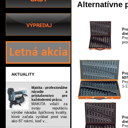
Alternatívne 
Pr
die
Pro
pro
Pr
AKTUALITY
607
Pro
1-1
Makita - profesionálne
náradie a
príslušenstvo pre
každodennú prácu.
MAKITA vďačí za
svoju reputáciu
výrobe náradia špičkovej kvality,
ktoré začala vyrábať pred viac
Pr
ako 87 rokmi, keď v...
die
Pro