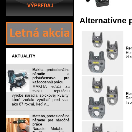
Alternatívne 
Rem
Rem
AKTUALITY
kli
Makita - profesionálne
náradie a
príslušenstvo pre
každodennú prácu.
MAKITA vďačí za
svoju reputáciu
Rem
výrobe náradia špičkovej kvality,
Rem
ktoré začala vyrábať pred viac
lis
ako 87 rokmi, keď v...
Metabo, profesionálne
náradie pre náročné
práce
Náradie Metabo -