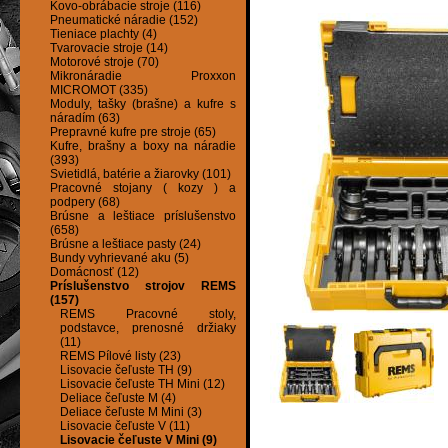
Kovo-obrábacie stroje (116)
Pneumatické náradie (152)
Tieniace plachty (4)
Tvarovacie stroje (14)
Motorové stroje (70)
Mikronáradie Proxxon
MICROMOT (335)
Moduly, tašky (brašne) a kufre s
náradím (63)
Prepravné kufre pre stroje (65)
Kufre, brašny a boxy na náradie
(393)
Svietidlá, batérie a žiarovky (101)
Pracovné stojany ( kozy ) a
podpery (68)
Brúsne a leštiace príslušenstvo
(658)
Brúsne a leštiace pasty (24)
Bundy vyhrievané aku (5)
Domácnosť (12)
Príslušenstvo strojov REMS
(157)
REMS Pracovné stoly,
podstavce, prenosné držiaky
(11)
REMS Pílové listy (23)
Lisovacie čeľuste TH (9)
Lisovacie čeľuste TH Mini (12)
Deliace čeľuste M (4)
Deliace čeľuste M Mini (3)
Lisovacie čeľuste V (11)
Lisovacie čeľuste V Mini (9)