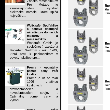
Značka remeselníkov
Pre Metabo je
Rem
samozrejmosťou vyrábať
Rem
elektrické náradie, ktoré spĺňa
lis
najvyššie...
Wolfcraft- Spoľahlivé
a cenovo dostupné
náradie pre domacich
majstrov a
remeselníkov
Wolfcraft GmbH je
Rem
spoločnosť založená
Rem
Robertom Wolffom v roku 1949,
lis
ktorá patrí k priekopníkom v
odvetví služieb pre...
Proma - optimálny
pomer ceny voči
kvalite
Proma je už od roku
Rem
1996 značkou
Rem
kvalitných
lis
drevoobrábacích a
kovoobrábacích strojov .
Optimálny pomer ceny a
výkonu...