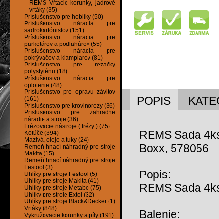
REMS Vŕtacie korunky, jadrové
vrtáky (35)
Príslušenstvo pre hoblíky (50)
Príslušenstvo náradia pre
sadrokartónistov (151)
Príslušenstvo náradia pre
parketárov a podlahárov (55)
Príslušenstvo náradia pre
pokrývačov a klampiarov (81)
Príslušenstvo pre rezačky
polystyrénu (18)
Príslušenstvo náradia pre
oplotenie (48)
Príslušenstvo pre opravu závitov
POPIS
KATE
(161)
Príslušenstvo pre krovinorezy (36)
Príslušenstvo pre záhradné
náradie a stroje (36)
Frézovacie nástroje ( frézy ) (75)
REMS Sada 4ks l
Kotúče (394)
Mazivá, oleje a tuky (24)
Boxx, 578056
Remeň hnací náhradný pre stroje
Makita (15)
Remeň hnací náhradný pre stroje
Festool (3)
Popis:
Uhlíky pre stroje Festool (5)
Uhlíky pre stroje Makita (41)
REMS Sada 4ks l
Uhlíky pre stroje Metabo (75)
Uhlíky pre stroje Extol (32)
Uhlíky pre stroje Black&Decker (1)
Vrtáky (848)
Balenie:
Vykružovacie korunky a píly (191)