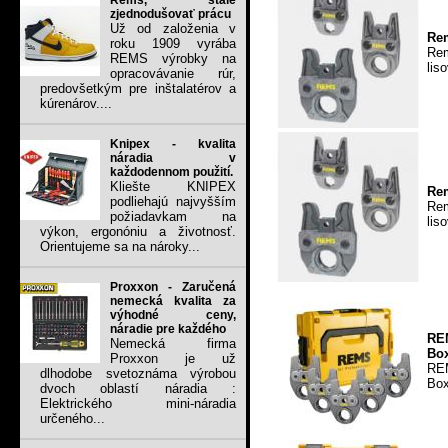
Rems, stále
zjednodušovať prácu
Už od založenia v
Rem
roku 1909 vyrába
Rem
REMS výrobky na
lis
opracovávanie rúr,
predovšetkým pre inštalatérov a
kúrenárov....
Knipex - kvalita
náradia v
každodennom použití.
Kliešte KNIPEX
Rem
podliehajú najvyšším
Rem
požiadavkam na
lis
výkon, ergonóniu a životnosť.
Orientujeme sa na nároky...
Proxxon - Zaručená
nemecká kvalita za
výhodné ceny,
náradie pre každého
REM
Nemecká firma
Box
Proxxon je už
REM
dlhodobe svetoznáma výrobou
Box
dvoch oblastí náradia :
Elektrického mini-náradia
určeného...