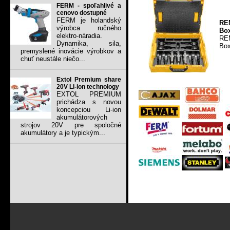
FERM - spoľahlivé a
cenovo dostupné
FERM je holandský
REM
výrobca ručného
Box
elektro-náradia.
REM
Dynamika, sila,
Box
premyslené inovácie výrobkov a
chuť neustále niečo...
Extol Premium share
20V Li-ion technology
EXTOL PREMIUM
prichádza s novou
koncepciou Li-ion
akumulátorových
strojov 20V pre spoločné
akumulátory a je typickým...