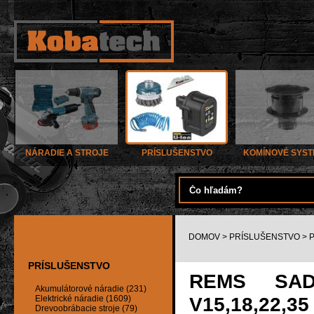
NÁRADIE A STROJE
PRÍSLUŠENSTVO
KOMÍNOVÉ SYS
DOMOV
>
PRÍSLUŠENSTVO
>
PRÍSLUŠENSTVO
REMS SAD
Akumulátorové náradie (231)
V15,18,22,35
Elektrické náradie (1609)
Drevoobrábacie stroje (79)