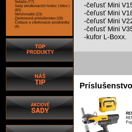
Sekáče (77)
-čeľusť Mini V1
Sady skrutkovacích hrotov ( bitov )
(85)
-čeľusť Mini V1
Skľučovadlá (23)
Závitorezné príslušenstvo (28)
-čeľusť Mini V2
Čistiace a ošetrovacie prostriedky
(9)
-čeľusť Mini V3
-kufor L-Boxx.
Príslušenstv
REM
REM
Pop